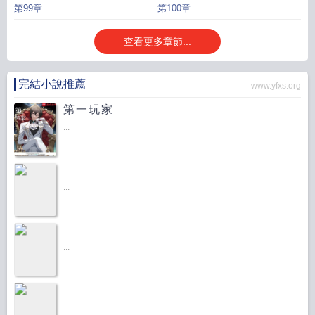
第99章
第100章
查看更多章節...
完結小說推薦
www.yfxs.org
第一玩家
...
...
...
...