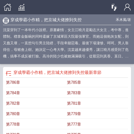
穿成學霸小作精，把京城大佬撩到失控
禾木風
/著
沈棠穿到了一本年代小說裡。原書劇情，女主江曉月是勵志大女主，考中專，進
體制。穩拿金飯碗的同時還嫁了京城軍區大院最強軍官。而她這個炮灰女配，則
又蠢又壞，一直想勾引男主陸縉，手段卑鄙惡毒。最後下場淒慘。呵呵。男人靠
得住，母豬會上樹。她決定一心考大學。沈棠越來越優秀，讓江曉月感受到了危
機，搞事不成反被打臉。高冷的陸少也被她滿滿吸引，從厭惡到真香。某日。陸
縉一把摟住她的腰：“能不能不考大學了，我養你。”
穿成學霸小作精，把京城大佬撩到失控
最新章節
第786章
第785章
第784章
第783章
第782章
第781章
第780章
第779章
第778章
第777章