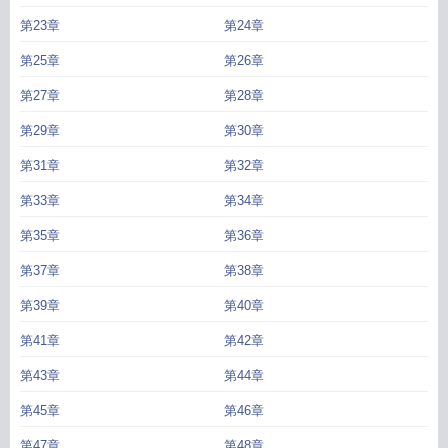
第23章
第24章
第25章
第26章
第27章
第28章
第29章
第30章
第31章
第32章
第33章
第34章
第35章
第36章
第37章
第38章
第39章
第40章
第41章
第42章
第43章
第44章
第45章
第46章
第47章
第48章