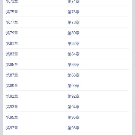
第73章
第74章
第75章
第76章
第77章
第78章
第79章
第80章
第81章
第82章
第83章
第84章
第85章
第86章
第87章
第88章
第89章
第90章
第91章
第92章
第93章
第94章
第95章
第96章
第97章
第98章