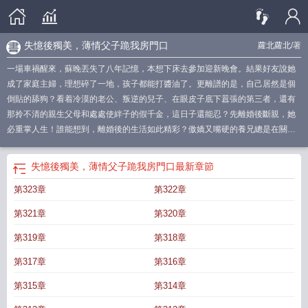
失憶後獨美，薄情父子跪我房門口
蘿北蘿北
/著
一場車禍醒來，蘇晚丟失了八年記憶，本想下床去參加迎新晚會。結果好友說她
成了家庭主婦，理想碎了一地，孩子都能打醬油了。更離譜的是，自己居然是個
倒貼的舔狗？看着冷漠的老公、叛逆的兒子、在眼皮子底下囂張的第三者，還有
那拎不清的親生父母和處處使絆子的假千金，這日子還能忍？先離婚後斷親，她
必重掌人生！誰能想到，離婚後的生活如此精彩？傲嬌又嘴硬的養兄總是在關鍵
時刻出現，熱情似火的學弟對她展開熱烈追求，年少時念念不忘的玩伴也再次重
逢，就連老公的好兄弟都來偷偷挖牆腳。恢復單身的蘇晚一路開挂，登頂事業巔
失憶後獨美，薄情父子跪我房門口
最新章節
峰。曾經眼高於頂的前夫終於回過味兒來，可憐巴巴地求着復婚，卻發現蘇晚身
第323章
第322章
邊早就沒他的立足之地了。深夜，蘇晚手機屏幕亮起，一條簡訊映入眼簾：“老
婆，回來吧，我天天哭，孩子哄不好我......”
第321章
第320章
第319章
第318章
第317章
第316章
第315章
第314章