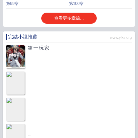
第99章
第100章
查看更多章節...
完結小說推薦
www.yfxs.org
第一玩家
...
...
...
...