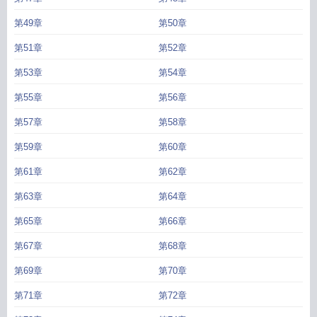
第49章
第50章
第51章
第52章
第53章
第54章
第55章
第56章
第57章
第58章
第59章
第60章
第61章
第62章
第63章
第64章
第65章
第66章
第67章
第68章
第69章
第70章
第71章
第72章