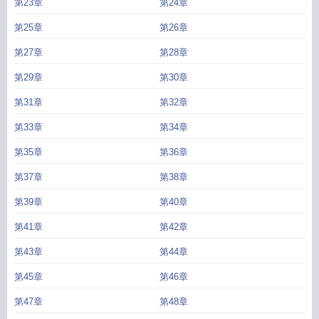
第23章
第24章
第25章
第26章
第27章
第28章
第29章
第30章
第31章
第32章
第33章
第34章
第35章
第36章
第37章
第38章
第39章
第40章
第41章
第42章
第43章
第44章
第45章
第46章
第47章
第48章