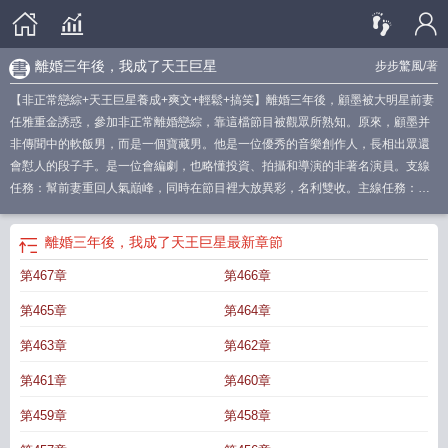
離婚三年後，我成了天王巨星
步步驚風
/著
【非正常戀綜+天王巨星養成+爽文+輕鬆+搞笑】離婚三年後，顧墨被大明星前妻
任雅重金誘惑，參加非正常離婚戀綜，靠這檔節目被觀眾所熟知。原來，顧墨并
非傳聞中的軟飯男，而是一個寶藏男。他是一位優秀的音樂創作人，長相出眾還
會懟人的段子手。是一位會編劇，也略懂投資、拍攝和導演的非著名演員。支線
任務：幫前妻重回人氣巔峰，同時在節目裡大放異彩，名利雙收。主線任務：成
為天王巨星！
離婚三年後，我成了天王巨星
最新章節
第467章
第466章
第465章
第464章
第463章
第462章
第461章
第460章
第459章
第458章