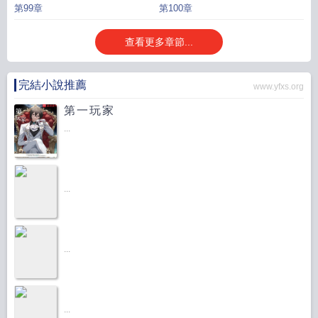
第99章
第100章
查看更多章節...
完結小說推薦
www.yfxs.org
第一玩家
...
...
...
...