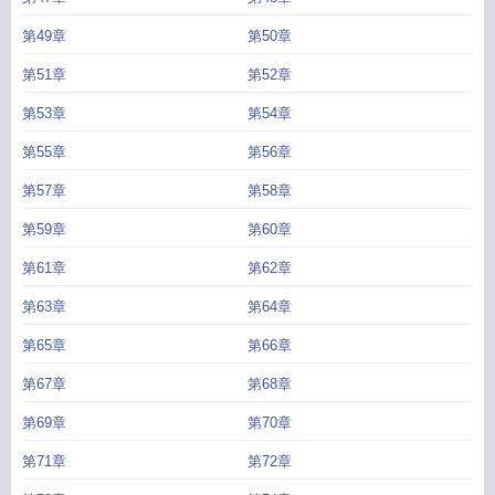
第49章
第50章
第51章
第52章
第53章
第54章
第55章
第56章
第57章
第58章
第59章
第60章
第61章
第62章
第63章
第64章
第65章
第66章
第67章
第68章
第69章
第70章
第71章
第72章