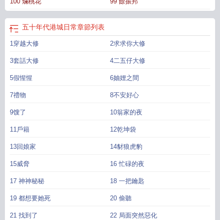
100 爛桃花
99 餘振邦
有家長裡短雞毛蒜皮的小事兒。
五十年代港城日常
章節列表
1穿越大修
2求求你大修
3套話大修
4二五仔大修
5假惺惺
6妯娌之間
7禮物
8不安好心
9馊了
10翁家的夜
11戶籍
12乾坤袋
13回娘家
14豺狼虎豹
15威脅
16 忙碌的夜
17 神神秘秘
18 一把鑰匙
19 都想要她死
20 偷聽
21 找到了
22 局面突然惡化