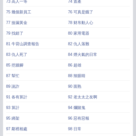
73 高人一等
74 置產
75 幾個新員工
76 可真是餓了
77 撿漏黃金
78 财帛動人心
79 找錯了
80 家用電器
81 牛背山調查報告
82 仇人落難
83 仇人死了
84 煙火氣的日常
85 挖牆腳
86 超雄
87 幫忙
88 辣眼睛
89 訛詐
90 面熟
91 各有算計
92 老太太之友啊
93 算計
94 爛賭鬼
95 綁架
96 惡有惡報
97 鄰裡相處
98 日常