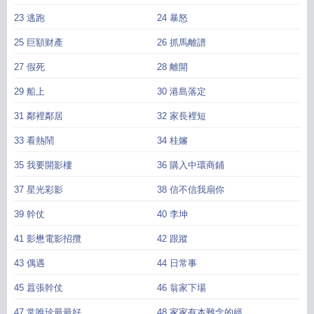
23 逃跑
24 暴怒
25 巨額财產
26 抓馬離譜
27 假死
28 離開
29 船上
30 港島落定
31 鄰裡鄰居
32 家長裡短
33 看熱鬧
34 桂嬸
35 我要開影樓
36 購入中環商鋪
37 星光彩影
38 信不信我扇你
39 幹仗
40 李坤
41 影懋電影招攬
42 跟蹤
43 偶遇
44 日常事
45 囂張幹仗
46 翁家下場
47 常唯珍最最好
48 家家有本難念的經