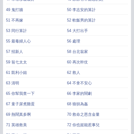
49 鬼打牆
50 李志安的算計
51 不再嫁
52 軟飯男的算計
53 同行算計
54 大打出手
55 最毒婦人心
56 處理
57 招新人
58 台北翁家
59 翁七太太
60 再次幹仗
61 凱利小姐
62 救人
63 清明
64 不拿不安心
65 你幫我查一下
66 李家的鬧劇
67 童子尿煮雞蛋
68 狼狽為姦
69 熱鬧真多啊
70 救命之恩含金量
71 英雄救美
72 你也挺能惹事兒