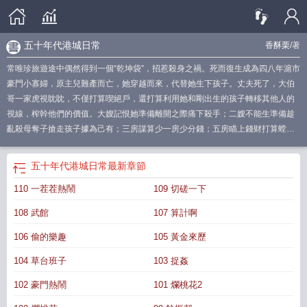
五十年代港城日常
香酥栗
/著
常唯珍旅遊途中偶然得到一個“乾坤袋”，招惹殺身之禍。死而復生成為四八年滬市
豪門小寡婦，原主兒難產而亡，她穿越而來，代替她生下孩子。丈夫死了，大伯
哥一家虎視眈眈，不僅打算喫絕戶，還打算利用她和剛出生的孩子轉移其他人的
視線，榨幹他們的價值。大嫂記恨她準備離開之際痛下殺手；二嫂不能生準備趁
亂殺母奪子搶走孩子據為己有；三房謀算少一房少分錢；五房瞄上錢财打算螳螂
捕蟬，七房蹦跶攪合也巴不得她們母子死……婆家沒有一個可靠的，娘家也沒
有。好賭的爹，愛男的媽，狠毒的哥哥，陰險的嫂嫂，自私的弟弟還有軟弱的
五十年代港城日常
最新章節
她。常唯珍：這操蛋的人生不需要解釋！剛生完孩子第一天，她就得頭腦風暴。
110 一茬茬熱鬧
109 切磋一下
一個剛生完的虛弱產婦還帶一個早產虛弱的小拖油瓶，前有狼後有虎，半路無數
惡犬恨不能咬下一塊肉，這現狀讓人眼前一黑又一黑。好在，上輩子害她身死的
108 武館
107 算計啊
乾坤袋，竟然跟她一起穿越了。常唯珍捏着小袋子，看着虛弱的娃兒，一咬牙一
跺腳，跑！！！但是跑之前，該拿也要拿，不然孤兒寡母怎麼過日子？經歷重重
106 偷的樂趣
105 黃金來歷
睏難，常唯珍終於帶着孩子來到港城，這年頭兒港城的日子也不好過，但是總歸
104 草台班子
103 捉姦
身邊是沒有隨時咬一口的豺狼虎豹。常唯珍認真經營起自己的小日子。就算是身
處逆境，也要熱愛生活，努力努力再努力。閱讀指南：1：女主爽文，女主永遠第
102 豪門熱鬧
101 爛桃花2
一位。2：前期有逃跑躲藏情節，不苦女主。3：後期日常奮鬥文，有女主創業也