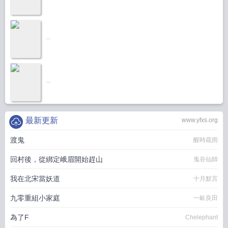
...
...
最新更新
www.yfxs.org
渡鬼
醒時疏雨
回村後，從綁定峨眉開始趕山
鬼谷仙師
我在北宋當妖道
十月默言
九零重組小家庭
一畝良田
為了F
Chelephant