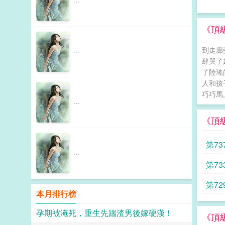
《頂
到走廊
...
肆哭了
了陸瑤
人和孩
巧巧馬
...
《頂
第73
...
第73
第72
本月排行榜
孕期被淹死，重生先踹渣男後嫁硬漢！
《頂