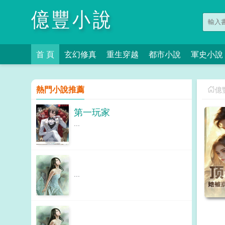
億豐小說
首 頁
玄幻修真
重生穿越
都市小說
軍史小說
熱門小說推薦
億
第一玩家
...
...
...