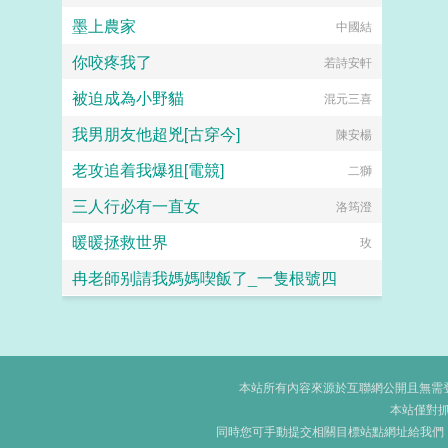
墨上農家
中國結
你咬疼我了
若詩安軒
被迫成為小野貓
混元三喜
我男朋友他超兇[古穿今]
陳安楊
老攻追着我爆狙[電競]
二獅
三人行必有一直女
洛筠澄
暖暖拯救世界
玫
冉老師别請我媽媽喫飯了_一隻根號四
一隻根號四
本站所有內容來源於互聯網公開且無需登錄
本站僅對
同時您可手動提交相關目標站點網址給我們