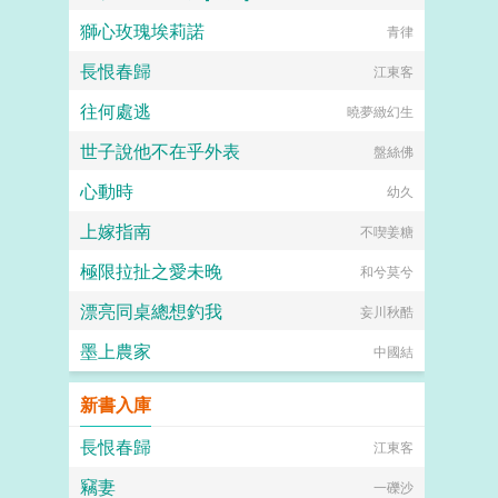
獅心玫瑰埃莉諾
青律
長恨春歸
江東客
往何處逃
曉夢緻幻生
世子說他不在乎外表
盤絲佛
心動時
幼久
上嫁指南
不喫姜糖
極限拉扯之愛未晚
和兮莫兮
漂亮同桌總想釣我
妄川秋酷
墨上農家
中國結
新書入庫
長恨春歸
江東客
竊妻
一礫沙