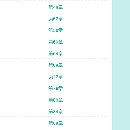
第48章
第52章
第56章
第60章
第64章
第68章
第72章
第76章
第80章
第84章
第88章