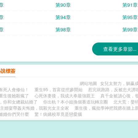
章
第90章
第91章
章
第94章
第95章
章
第98章
第99章
查看更多章節...
小說標簽
網站地圖
女兒太努力，躺赢
有死人會修仙！
重生95，首富從挖參開始
惹完就跑路，反被忠犬誘
重生後她殺瘋了
心死休妻後，我成大奉最強親王
真千金被讀心後，
，你和女總裁結婚了
你出軌？本小姐換個賽道玩轉京圈
北大荒：娶
主婚宴帶姦夫悔婚，我殺光女主全家
重生後，瘋批學神把我摁在牆上
離婚你們哭什麼
驚！病嬌校草竟是戀愛腦