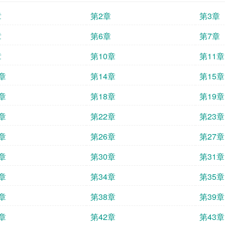
章
第2章
第3章
章
第6章
第7章
章
第10章
第11章
章
第14章
第15章
章
第18章
第19章
章
第22章
第23章
章
第26章
第27章
章
第30章
第31章
章
第34章
第35章
章
第38章
第39章
章
第42章
第43章