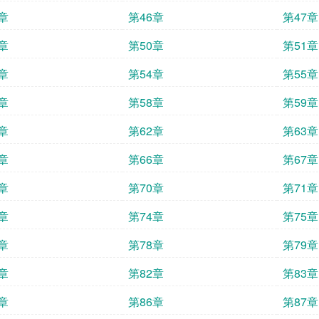
章
第46章
第47章
章
第50章
第51章
章
第54章
第55章
章
第58章
第59章
章
第62章
第63章
章
第66章
第67章
章
第70章
第71章
章
第74章
第75章
章
第78章
第79章
章
第82章
第83章
章
第86章
第87章