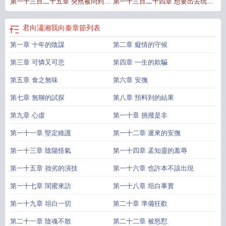
第一千三百二十五章 突然被問到靈
第一千三百二十四章 想要出去玩的
魂問題
心蠢蠢欲動
君向瀟湘我向秦
章節列表
第一章 十年的陰謀
第二章 癡情的守候
第三章 可憐又可悲
第四章 一生的欺騙
第五章 食之無味
第六章 安撫
第七章 無聊的試探
第八章 預料到的結果
第九章 心虛
第一十章 挑撥是非
第一十一章 堅定維護
第一十二章 遲來的安撫
第一十三章 陰陽怪氣
第一十四章 孟知靈的羞辱
第一十五章 拙劣的演技
第一十六章 也許本不該出現
第一十七章 閨蜜來訪
第一十八章 坦白事實
第一十九章 坦白一切
第二十章 準備狂歡
第二十一章 陰魂不散
第二十二章 被怒懟