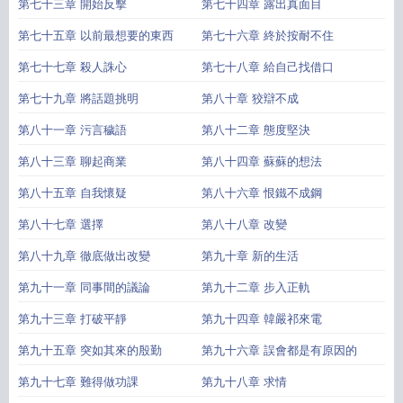
第七十三章 開始反擊
第七十四章 露出真面目
第七十五章 以前最想要的東西
第七十六章 終於按耐不住
第七十七章 殺人誅心
第七十八章 給自己找借口
第七十九章 將話題挑明
第八十章 狡辯不成
第八十一章 污言穢語
第八十二章 態度堅決
第八十三章 聊起商業
第八十四章 蘇蘇的想法
第八十五章 自我懷疑
第八十六章 恨鐵不成鋼
第八十七章 選擇
第八十八章 改變
第八十九章 徹底做出改變
第九十章 新的生活
第九十一章 同事間的議論
第九十二章 步入正軌
第九十三章 打破平靜
第九十四章 韓嚴祁來電
第九十五章 突如其來的殷勤
第九十六章 誤會都是有原因的
第九十七章 難得做功課
第九十八章 求情