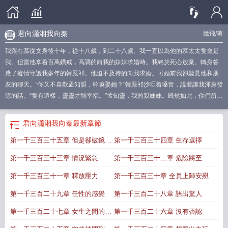
君向瀟湘我向秦
騰飛
/著
我跟在慕從文身後十年，從十八歲，到二十八歲。我一直以為他的慕太太隻會是
我。但當他拿着百萬鑽戒，高調的向我的妹妹求婚時。我終於死心放棄。轉身答
應了癡情守護我多年的韓嚴祁。他迫不及待的向我求婚。可婚前我卻聽見他和朋
友的聊天。“你又不喜歡孟知韻，幹嘛娶她？”韓嚴祁沙啞着嗓音，說着讓我渾身發
涼的話。“隻有這樣，靈靈才能幸福。”孟知靈，我的親妹妹。既然如此，你們所有
人，我通通都不要了。
君向瀟湘我向秦
最新章節
第一千三百三十五章 但是卻破鏡重
第一千三百三十四章 生存選擇
圓大結局
第一千三百三十三章 情況緊急
第一千三百三十二章 危險將至
第一千三百三十一章 釋放壓力
第一千三百三十章 全員上陣安慰
第一千三百二十九章 任性的感覺
第一千三百二十八章 語出驚人
第一千三百二十七章 女生之間的惡
第一千三百二十六章 沒有否認
趣味