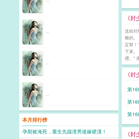
《封
送給封
...
雕的。
定幫！
下來。
禮。” 
...
《封
第1
...
和少
第1
荒少
第1
本月排行榜
荒少
孕期被淹死，重生先踹渣男後嫁硬漢！
《封