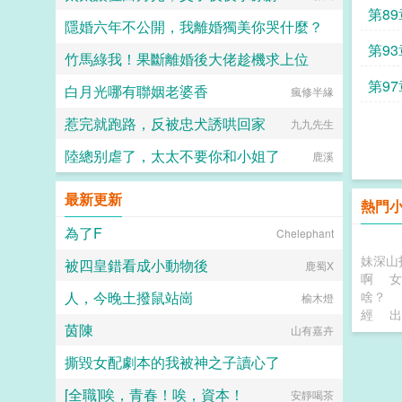
第8
隱婚六年不公開，我離婚獨美你哭什麼？
第9
竹馬綠我！果斷離婚後大佬趁機求上位
姜子芽
第9
白月光哪有聯姻老婆香
瘋修半緣
魚不言
惹完就跑路，反被忠犬誘哄回家
九九先生
陸總别虐了，太太不要你和小姐了
鹿溪
最新更新
熱門
為了F
Chelephant
妹深山
被四皇錯看成小動物後
鹿蜀X
啊
女
人，今晚土撥鼠站崗
啥？
榆木燈
經
出
茵陳
山有嘉卉
撕毀女配劇本的我被神之子讀心了
[全職]唉，青春！唉，資本！
養樂多不加冰
安靜喝茶