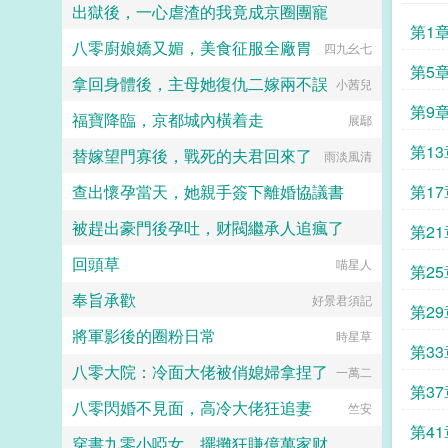
出獄後，一心虐渣的我竟成京圈團寵
茉莉手串
第1
八零廚娘嬌又媚，美食征服全廠胃
蘋果大紅大紫
四九幺七
第5
拿回身體後，主母她復仇二嫁兩不誤
小茜兒
第9
福寶降臨，京都城內橫着走
展鄢
第1
替嫁望門寡後，戰死的夫君回來了
雨淡風清
組
查出懷孕當天，她親手簽下離婚協議書
第1
被趕出豪門後孕吐，财閥繼承人追瘋了
個吻
明雨葉
第2
回頭草
醒栖月
喵星人
第2
奉旨承歡
好景君須記
眼就
第2
將軍影後的圈粉日常
時星草
第3
八零大院：冷面大佬被俏媳婦拿捏了
一萬二
第3
八零閃婚不見面，高冷大佬狂追妻
竺安
第4
穿書九零小啞女，擺攤狂賺億萬家财