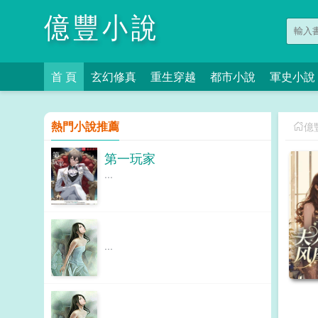
億豐小說
首 頁
玄幻修真
重生穿越
都市小說
軍史小說
熱門小說推薦
億
第一玩家
...
...
...