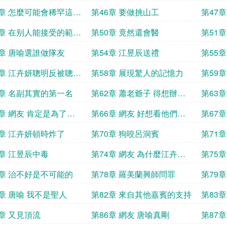
在乎我還是想弄死我
該是承
5章 怎麼可能會稀罕這施
第46章 要做挑山工
第47
兒嗎
般的親情
9章 在别人能接受的範圍
第50章 竟然還會醫
第51
放了一下自己的能力
3章 唐喻選誰做隊友
第54章 江昱辰送禮
第55
7章 江卉妍聰明反被聰明
第58章 展現驚人的記憶力
第59
喻啪啪
1章 名副其實的第一名
第62章 蕭老爺子 得想辦法
第63
澄清那些黑料
旗鼓
5章 網友 肯定是為了蹭
第66章 網友 好想看他們倆
第67
辰哥哥炒作
打一架
9章 江卉妍頓時炸了
第70章 狗咬呂洞賓
第71
3章 江昱辰中毒
第74章 網友 為什麼江卉妍
第75
沒事
唐喻是
7章 治不好是不可能的
第78章 羅美蘭興師問罪
第79
悔的
1章 唐喻 我不是聖人
第82章 來自其他嘉賓的支持
第83
5章 又見頂流
第86章 網友 唐喻真剛
第87