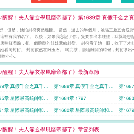
闖入了一個神奇的女子......她隻用兩個字，
手裡奪回來，他將她護在
少醒醒！夫人靠玄學風靡帝都了》第1689章 真假千金之
衍，但是，她怕封衍突然離開。 當然，過去的半個月，她隔三差五會送野
 這裡有我的名字。 以後，如果我忘記了你，隻要拿出木娃娃，我就能想
”唐喻紅着臉，把一個醜醜的娃娃遞給封衍。 封衍看了她一眼，收下了木娃
 她看向封衍。 封衍依然在雕玉石。 喝完茶，唐喻離開的時候，封衍拿
唐喻小心...
少醒醒！夫人靠玄學風靡帝都了》最新章節
689章 真假千金之真千金
第1688章 真假千金之真千金
第16
年軍官完結
和少年軍官2
和少年
685章 星際最高統帥和拾
第1684章 1797
第16
女97
荒少女
681章 星際最高統帥和拾
第1680章 星際最高統帥和拾
第16
女93
荒少女92
荒少女
少醒醒！夫人靠玄學風靡帝都了》章節列表