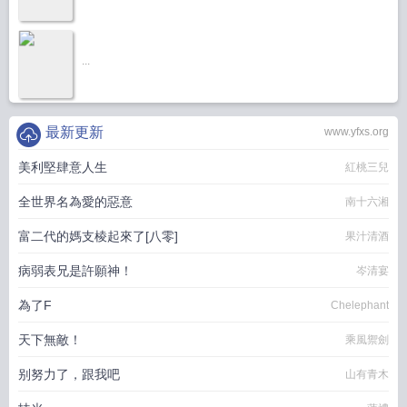
...
最新更新
www.yfxs.org
美利堅肆意人生
紅桃三兒
全世界名為愛的惡意
南十六湘
富二代的媽支棱起來了[八零]
果汁清酒
病弱表兄是許願神！
岑清宴
為了F
Chelephant
天下無敵！
乘風禦劍
别努力了，跟我吧
山有青木