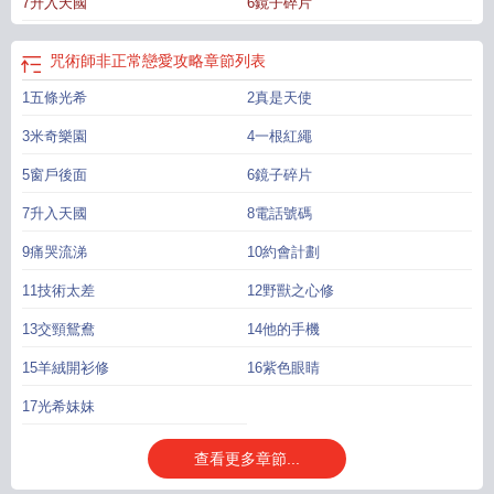
7升入天國
6鏡子碎片
的面孔。你實在沒辦法抉擇，決定讓哥哥幫你挑一挑。但一向對你非常縱容的哥
哥第一次拒絕了你的要求。黑暗之中，哥哥的手落在你的肩頭。呼吸壓近，他笑
的有點輕蔑:“都已經姓五條了，還在想和别人結婚的事，真是貪心的讓人有點生氣
咒術師非正常戀愛攻略
章節列表
啊。”1.我流小惡魔女主，肉食系壞寶寶惹人愛。2.私設很多，時間線有調整。內
1五條光希
2真是天使
含五條家主，夏油老師，禪院時期的天與暴君。ooc預警。3.男全潔，兄妹關系存
續期間沒有愛情。4.女主的術式類似於無限回檔讀檔。
3米奇樂園
4一根紅繩
5窗戶後面
6鏡子碎片
7升入天國
8電話號碼
9痛哭流涕
10約會計劃
11技術太差
12野獸之心修
13交頸鴛鴦
14他的手機
15羊絨開衫修
16紫色眼睛
17光希妹妹
查看更多章節...