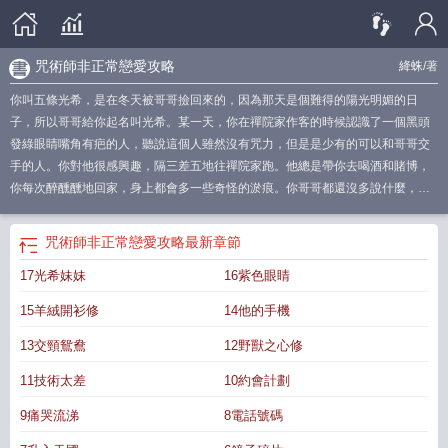
咒術師非正常戀愛攻略
絳蛛
/著
你叫五條光希，是在冬天被哥哥撿回來的，因為那天是個難得的陽光明媚的日
子，所以哥哥給你起名叫光希。某一天，你在禪院家作客的時候認識了一個黑頭
發綠眼睛嘴角有疤的人，聽說這個人雖然沒有咒力，但是是少有的可以和哥哥交
手的人。你對他很感興趣，隔三差五地往禪院家跑。他總是帶你去喝酒和賭博，
你每次醉醺醺地回家，身上都會多一些奇怪的淤痕。你哥哥都還沒多說什麼，竟
然有人比他更激烈，禪院家那位少爺天天追着你，說什麼你太不檢點了，他要和
你訂婚，然後名正言順的教訓你。哥哥很快就發現了端倪，為了讓你不再出門，
咒術師非正常戀愛攻略
最新章節
他給你請了一位伴讀。除了劉海有點怪之外，這位伴讀非常溫柔。因為課業的安
17光希妹妹
16紫色眼睛
排，你們一整天都膩在一起。他總是說一些奇怪的話，還幾次三番把來檢查教學
成果的哥哥支走。他說你也可以叫他哥哥，因為他和你的哥哥是好朋友。你和這
15羊絨開衫修
14他的手機
位伴讀相處得也并不是很久，因為哥哥大發雷霆後辭退了他。百無聊賴的你隻好
自己研究術式，結果實操出錯，你回到了千年前的平安京時代。在這裡你認識了
13交頸鴛鴦
12野獸之心修
一個有四隻眼睛的人，雖然很讨厭但是考慮到你總是要回家的，所以你沒有和他
11技術太差
10約會計劃
計較。另一個腦門上有一圈奇怪疤痕的人跟他比起來就溫柔多了，無聊的時候，
你總是去找他說話。你不知道的是，你走了以後，這兩個家夥都找了你很久。沒
9痛哭流涕
8電話號碼
過多久，你就到了可以婚配的年紀。上門求親的人意外的多，裡面還有一些熟悉