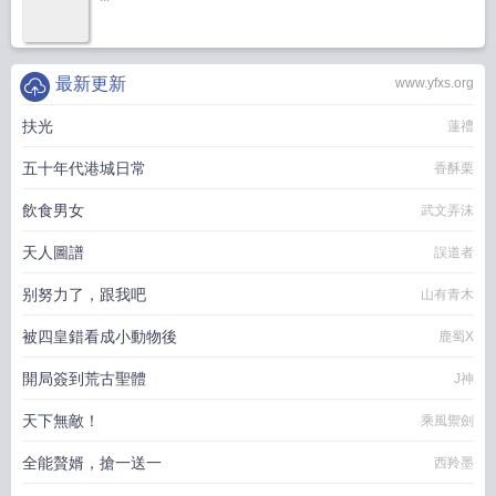
最新更新
www.yfxs.org
扶光
蓮禮
五十年代港城日常
香酥栗
飲食男女
武文弄沫
天人圖譜
誤道者
别努力了，跟我吧
山有青木
被四皇錯看成小動物後
鹿蜀X
開局簽到荒古聖體
J神
天下無敵！
乘風禦劍
全能贅婿，搶一送一
西羚墨