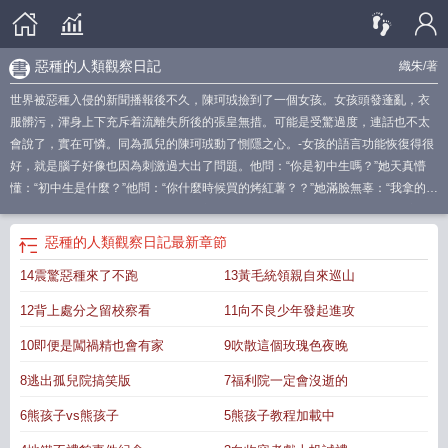
惡種的人類觀察日記
織朱
/著
世界被惡種入侵的新聞播報後不久，陳珂珬撿到了一個女孩。女孩頭發蓬亂，衣
服髒污，渾身上下充斥着流離失所後的張皇無措。可能是受驚過度，連話也不太
會說了，實在可憐。同為孤兒的陳珂珬動了惻隱之心。-女孩的語言功能恢復得很
好，就是腦子好像也因為刺激過大出了問題。他問：“你是初中生嗎？”她天真懵
懂：“初中生是什麼？”他問：“你什麼時候買的烤紅薯？？”她滿臉無辜：“我拿的
呀，買是什麼？”他問：“惡種都在隔壁街出現了你怎麼還不知道跑？！”她笑容燦
爛：“惡種是什麼啊？”完了。陳珂珬悲傷地想，孩子真是個傻的。-陳珂珬很快接
惡種的人類觀察日記
最新章節
受現實，每天不厭其煩地教她學各種常識，并買了電話手表給她戴上隨時監控以
14震驚惡種來了不跑
13黃毛統領親自來巡山
防走失，直到——他親眼目睹便宜妹妹單手掐斷了一隻惡種的脖子。傻子竟是我
自己。再後來，他被按在餐桌前，長相人畜無害的小女孩舔着唇角獻寶。“大珬，
12背上處分之留校察看
11向不良少年發起進攻
你要看我的尾巴嗎？”“超級漂亮的，我現在已經能在人形狀態下分化出四尾了哦~”
陳珂珬一動不敢動。惡種按尾數分級，目前出現的最高級，是三尾。食用指南：
10即便是闖禍精也會有家
9吹散這個玫瑰色夜晚
1、努力學做人的惡種x非常有耐心的男高；2、正文偏女主視角，日常向；3、中
8逃出孤兒院搞笑版
7福利院一定會沒逝的
二之魂燃燒之作；4、短短短。
6熊孩子vs熊孩子
5熊孩子教程加載中