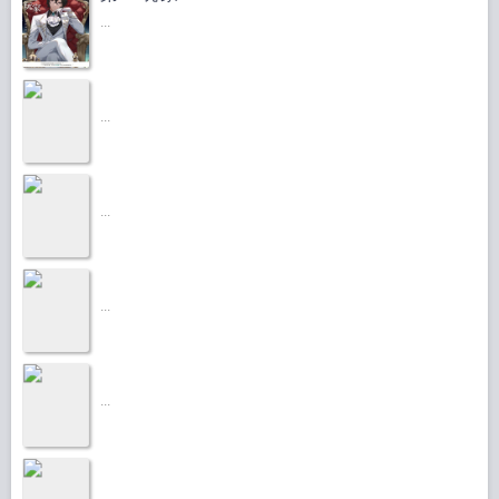
...
...
...
...
...
...