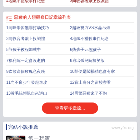
4地鐵不禮貌事件紀念
3向收容者獻上投誠禮
惡種的人類觀察日記
章節列表
1向咪學習無罪打劫技巧
2超級視力VS水晶吊燈
3向收容者獻上投誠禮
4地鐵不禮貌事件紀念
5熊孩子教程加載中
6熊孩子vs熊孩子
7福利院一定會沒逝的
8逃出孤兒院搞笑版
9吹散這個玫瑰色夜晚
10即便是闖禍精也會有家
11向不良少年發起進攻
12背上處分之留校察看
13黃毛統領親自來巡山
14震驚惡種來了不跑
查看更多章節...
完結小說推薦
www.yfxs.org
第一玩家