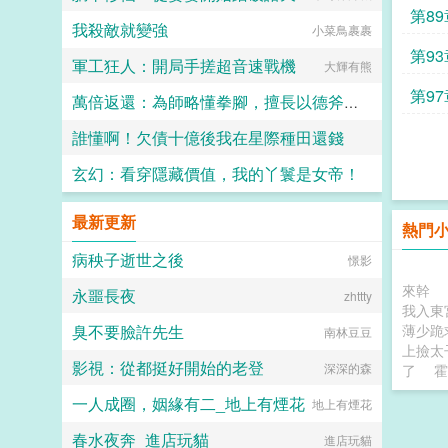
第89
我殺敵就變強
小菜鳥裹裹
第93
軍工狂人：開局手搓超音速戰機
大輝有熊
第97
萬倍返還：為師略懂拳腳，擅長以德斧人！
誰懂啊！欠債十億後我在星際種田還錢
鹹鹹蛋君
玄幻：看穿隱藏價值，我的丫鬟是女帝！
如畫裡
孤寂的夜
最新更新
熱門
病秧子逝世之後
憬影
來幹
永噩長夜
zhttty
我入東
臭不要臉許先生
薄少跪
南林豆豆
上撿太
影視：從都挺好開始的老登
深深的森
了
霍
一人成圈，姻緣有二_地上有煙花
地上有煙花
春水夜奔_進店玩貓
進店玩貓