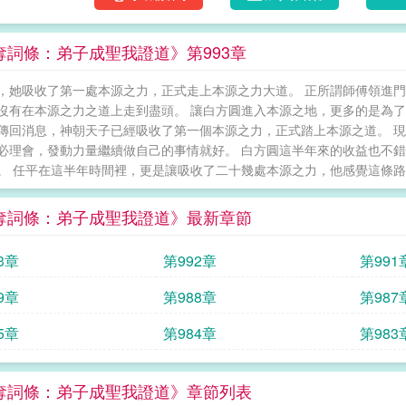
奪詞條：弟子成聖我證道》第993章
，她吸收了第一處本源之力，正式走上本源之力大道。 正所謂師傅領進門
沒有在本源之力之道上走到盡頭。 讓白方圓進入本源之地，更多的是為了
傳回消息，神朝天子已經吸收了第一個本源之力，正式踏上本源之道。 現
必理會，發動力量繼續做自己的事情就好。 白方圓這半年來的收益也不
。 任平在這半年時間裡，更是讓吸收了二十幾處本源之力，他感覺這條路即
奪詞條：弟子成聖我證道》最新章節
3章
第992章
第991
9章
第988章
第987
5章
第984章
第983
奪詞條：弟子成聖我證道》章節列表