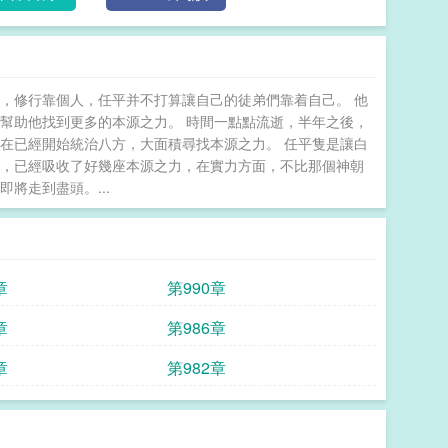
，修行靠個人，任平并不打算讓自己的徒弟們靠着自己。 他
幫助他找到更多的本源之力。 時間一點點流逝，半年之後，
在已經開始統治八方，大面積尋找本源之力。 任平隻是讓白
錯，已經吸收了好幾座本源之力，在實力方面，不比那個神朝
將走到盡頭。...
章
第990章
章
第986章
章
第982章