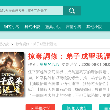
網遊小說
科幻小說
靈異小說
言情小說
其他小說
豐小說
>
掠奪詞條：弟子成聖我證道
掠奪詞條：弟子成聖我
作者：
星星的心心
更新時間：2025-06-01 06:0
任平穿越到玄幻世界，成為靈武宗的廢物長老
局。所幸得到抽取萬物詞條金手指，賜予親近
【抽取悟道石詞條：悟性通神，獲得逆天悟性
賦】【抽取天外隕石詞條：堅韌如鐵，獲得無
了一個個強大無比的怪物，不但天賦恐怖，更
手機訪問
加入書架