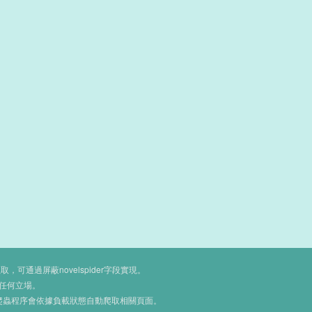
通過屏蔽novelspider字段實現。
任何立場。
爬蟲程序會依據負載狀態自動爬取相關頁面。