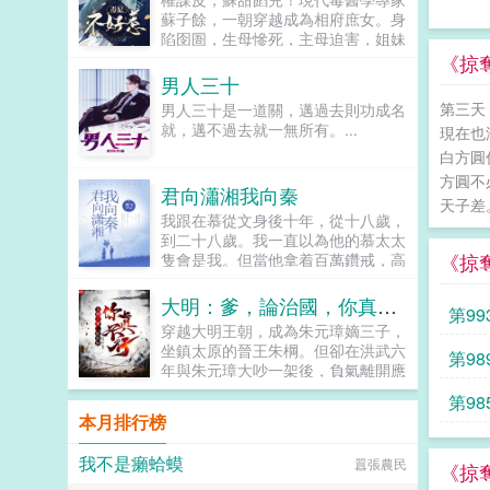
久，愛她一生。...
蘇子餘，一朝穿越成為相府庶女。身
陷囹圄，生母慘死，主母迫害，姐妹
下毒，生存環境非常惡劣。蘇子餘心
《掠
道一聲一把好牌打赢算什麼本事，一
男人三十
把爛牌打的赢，那才叫厲害！她要打
第三天
男人三十是一道關，邁過去則功成名
的第一張牌借勢！蘇子餘看着面前權
就，邁不過去就一無所有。...
現在也
勢滔天的秦王殿下，開口道你娶我！
秦王冷漠回應不娶！...
白方圓
方圓不
君向瀟湘我向秦
天子差
我跟在慕從文身後十年，從十八歲，
到二十八歲。我一直以為他的慕太太
《掠
隻會是我。但當他拿着百萬鑽戒，高
調的向我的妹妹求婚時。我終於死心
放棄。轉身答應了癡情守護我多年的
大明：爹，論治國，你真不行
第99
韓嚴祁。他迫不及待的向我求婚。可
穿越大明王朝，成為朱元璋嫡三子，
婚前我卻聽見他和朋友的聊天。你又
坐鎮太原的晉王朱棡。但卻在洪武六
第98
不喜歡孟知韻，幹嘛娶她？韓嚴祁沙
年與朱元璋大吵一架後，負氣離開應
啞着嗓音，說着讓我渾身發涼的話。
天府，前往封地太原就藩！自那以後
隻有這樣，靈靈才能幸福。孟知靈，
第98
起，朱棡不僅將太原治理的僅僅有
我的親妹妹。既然如此，你們所有
本月排行榜
條，更是為大明戍守邊塞，大敗王保
人，我通通都不要了。...
保，將北元逼入絕境！可便是此時，
我不是癩蛤蟆
囂張農民
一道聖旨入太原，朝中以胡惟庸為首
《掠
的大臣彈劾朱棡擁兵自重，有不臣之