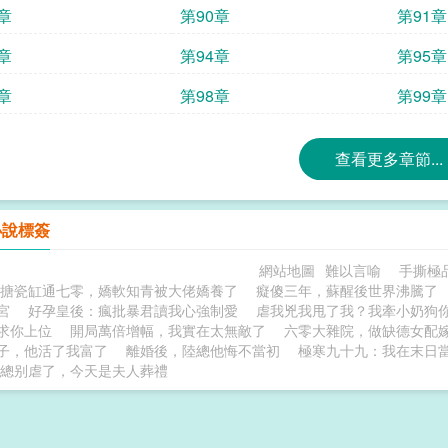
章
第90章
第91章
章
第94章
第95章
章
第98章
第99章
查看更多章節...
小說標簽
網站地圖
難以言喻
手撕極
搪瓷缸通七零，嬌軟知青被大佬嬌養了
癡傻三年，蘇醒後世界沸騰了
宮
好孕皇後：瘋批暴君讀我心強制愛
虐我兇我甩了我？我牽小奶狗
求你上位
開局萬倍增幅，我實在太無敵了
六零大雜院，做缺德女配
子，他活了我富了
離婚後，陸總他悔不當初
極寒九十九：我在末日
總别虐了，今天是夫人葬禮