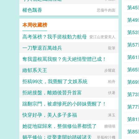
第45
權色飄香
悲傷牛肉面
第49
本周收藏榜
第53
高考落榜？我手搓核動力航母
愛江山更愛美人
第57
一刀擊退百萬雄兵
龍筆
第61
奪我靈根罵我狠？先天絕情聖體已成！
第65
緻郁系天王
香菜達達
步耀庭
拒稿99次，我覺醒了文娛系統
第69
柏舟
拒絕接盤，離婚後晉升首富
伏暑
第73
踹翻宗門，被虐慘死的小師妹覺醒了！
第77
快穿好孕，美人多子多福
小青蛇
涿玉
第81
她從地獄歸來，整個修仙界都慌了
糖喵喵
第85
躺平修仙：從娶妻開始踏破諸天
草莓榨汁機