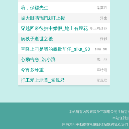
嗨，保鏢先生
棠葉月
被大眼睛“甜”妹盯上後
淨生
穿越回來後抽中婚假_地上有煙花
地上有煙花
病秧子逝世之後
憬影
空降上司是我的瘋批前任_sika_90
sika_90
心動告急_洛小湃
洛小湃
今宵多珍重
蟬時雨
打工愛上老闆_堂風君
堂風君
本站所有內容來源於互聯網公開且無需登錄
本站僅對
同時您可手動提交相關目標站點網址給我們