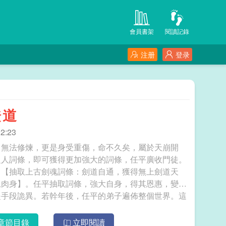
會員書架
閱讀記錄
注册
登录
證道
2:23
，無法修煉，更是身受重傷，命不久矣，屬於天崩開
之人詞條，即可獲得更加強大的詞條，任平廣收門徒。
】【抽取上古劍魂詞條：劍道自通，獲得無上劍道天
上肉身】。任平抽取詞條，強大自身，得其恩惠，變成
是手段詭異。若幹年後，任平的弟子遍佈整個世界。這
個時候，大家才知道，所有的怪物都出同一人的弟子...... 掠奪詞條：弟子成聖我證道
章節目錄
立即閱讀