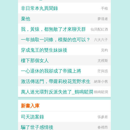
非日常本丸異聞錄
手植
棄他
夢境者
我，黃猿，都無敵了才來聊天群
仙貝配紅酒
一年抽取一詞條，模擬的也可以？
六大六子
穿成鬼王的雙生妹妹後
見昀
樓下那個女人
尤裡斯
一心退休的我卻成了帝國上將
茫與惑
激活傳送門，帶蘿莉校花荒野求生
納筆小舊
萬人迷光環對反派失效了_鶴鳴鬆澗
鶴鳴鬆澗
新書入庫
司天詭案錄
張參差
騙了世子感情後
春裡昂