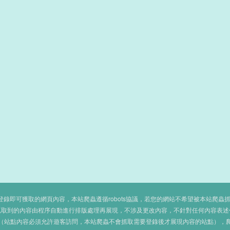
即可獲取的網頁內容，本站爬蟲遵循robots協議，若您的網站不希望被本站爬蟲抓取，可
抓取到的內容由程序自動進行排版處理再展現，不涉及更改內容，不針對任何內容表述
（站點內容必須允許遊客訪問，本站爬蟲不會抓取需要登錄後才展現內容的站點），