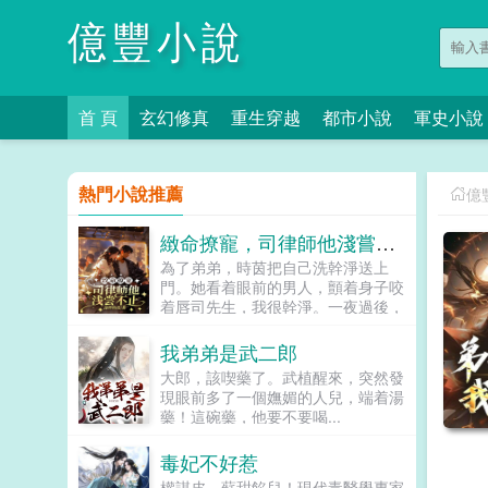
億豐小說
首 頁
玄幻修真
重生穿越
都市小說
軍史小說
熱門小說推薦
億
緻命撩寵，司律師他淺嘗不止
為了弟弟，時茵把自己洗幹淨送上
門。她看着眼前的男人，顫着身子咬
着唇司先生，我很幹淨。一夜過後，
她決定和這位權勢滔天的司先生分道
揚镳。然而，再次被男人救下時，她
我弟弟是武二郎
卻被男人堵在牆角，冷淡矜貴的男人
大郎，該喫藥了。武植醒來，突然發
撣了撣煙灰，仿佛隨口問道時茵，我
現眼前多了一個嫵媚的人兒，端着湯
救了你，你打算怎麼感謝我。他救她
藥！這碗藥，他要不要喝...
三次，她搭上一輩子。時茵以為這是
她命中註定的劫，卻不知他守株待
毒妃不好惹
兔，隱忍多時。對於司危來說，愛一
個人就是從渴望開始，他渴望時茵許
權謀皮，蘇甜餡兒！現代毒醫學專家