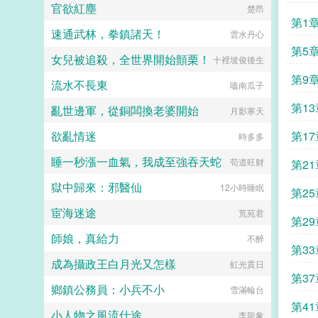
官欲紅塵
楚昂
心，朱棡無奈回京。彼時，坤寧宮。
第1
朱元璋老三，咱輕徭薄賦，可曾虧待
速通武林，拳鎮諸天！
雲水丹心
百姓？朱棡呵呵，天下窮苦唯有百
姓，若連田畝都沒有，何以輕徭薄
第5
女兒被追殺，全世界開始顫栗！
十裡坡俊後生
賦，而百姓仍是水生火熱！朱元璋我
大力懲治貪官污吏，可曾對不起大
第9
流水不長東
嗑南瓜子
明？朱棡呵呵，不改革弊端，若是一
昧殺殺殺，你哪怕是將天下官員全部
第13
亂世邊軍，從銅闆換老婆開始
月影寒天
殺幹淨，又能如何？朱元璋我為你們
封王賜藩，就是為了讓你們永享榮華
欲亂情迷
第17
時多多
富貴，可曾對不起你們？朱棡呵呵，
以一國之力贍養朱家親族？可曾聽聞
睡一秒漲一血氣，我成至強吞天蛇
苟道旺财
第21
物極必反，國亡族滅！逆子！朱元璋
怒喝道。呵呵，爹，論治國，你真不
獄中歸來：邪醫仙
12小時睡眠
行。朱棡淡然道。是夜，朱元璋留晉
第25
王朱棡在京輔國，重議洪武諸策。...
宦海迷途
荒苑君
第29
師娘，真給力
不醉
第33
成為攝政王白月光又怎樣
虹光貫日
第37
鄉鎮公務員：小兵不小
雪滿輪台
第41
小人物之風流仕途
李龍象