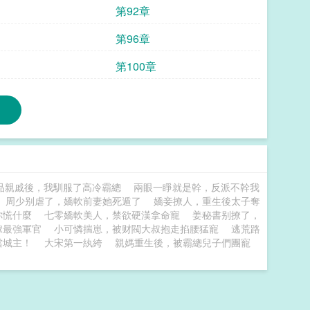
第92章
第96章
第100章
品親戚後，我馴服了高冷霸總
兩眼一睜就是幹，反派不幹我
周少别虐了，嬌軟前妻她死遁了
嬌妾撩人，重生後太子奪
你慌什麼
七零嬌軟美人，禁欲硬漢拿命寵
姜秘書别撩了，
嫁最強軍官
小可憐揣崽，被财閥大叔抱走掐腰猛寵
逃荒路
當城主！
大宋第一紈絝
親媽重生後，被霸總兒子們團寵