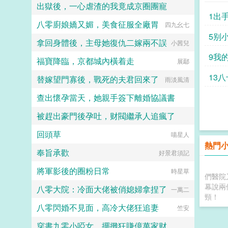
出獄後，一心虐渣的我竟成京圈團寵
茉莉手串
1出
八零廚娘嬌又媚，美食征服全廠胃
蘋果大紅大紫
四九幺七
5别
拿回身體後，主母她復仇二嫁兩不誤
小茜兒
9我
福寶降臨，京都城內橫着走
展鄢
13
替嫁望門寡後，戰死的夫君回來了
雨淡風清
查出懷孕當天，她親手簽下離婚協議書
被趕出豪門後孕吐，财閥繼承人追瘋了
明雨葉
回頭草
醒栖月
喵星人
熱門
奉旨承歡
好景君須記
將軍影後的圈粉日常
時星草
們醫院
幕說兩
八零大院：冷面大佬被俏媳婦拿捏了
一萬二
頸！
八零閃婚不見面，高冷大佬狂追妻
竺安
穿書九零小啞女，擺攤狂賺億萬家财