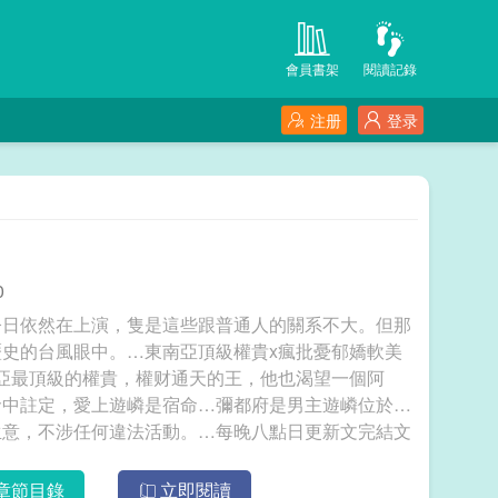
會員書架
閱讀記錄
注册
登录
0
今日依然在上演，隻是這些跟普通人的關系不大。但那
史的台風眼中。…東南亞頂級權貴x瘋批憂郁嬌軟美
亞最頂級的權貴，權财通天的王，他也渴望一個阿
命中註定，愛上遊嶙是宿命…彌都府是男主遊嶙位於國
生意，不涉任何違法活動。…每晚八點日更新文完結文
台，《饞》渣男從良，《交杯酒》《復蘇》先婚後愛文
案留於20240307，修20260613，已截圖拿梗慎。 彌都府歲月不流轉
章節目錄
立即閱讀