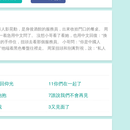
有人影晃動，是身後酒館的服務員，出來收拾門口的餐桌。 周
一着急用中文問了。 沒想小哥看了看她，也用中文回復：“換
送鍵的手停住，扭頭去看那個服務員。 小哥問：“你是中國人
”他端着黑色餐盤往裡走。 周茉扭頭和别蓠對視，說：“私人
我回仰光
11你們在一起了
抱抱
7誰說我們不會再見
我
3又見面了