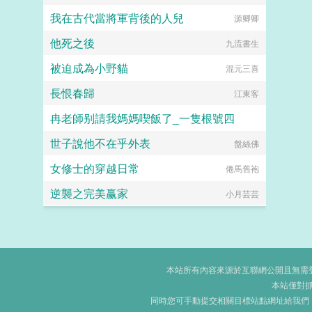
我在古代當將軍背後的人兒
源卿卿
他死之後
九流書生
被迫成為小野貓
混元三喜
長恨春歸
江東客
冉老師别請我媽媽喫飯了_一隻根號四
世子說他不在乎外表
一隻根號四
盤絲佛
女修士的穿越日常
倦馬舊袍
逆襲之完美赢家
小月芸芸
本站所有內容來源於互聯網公開且無需登錄
本站僅對
同時您可手動提交相關目標站點網址給我們