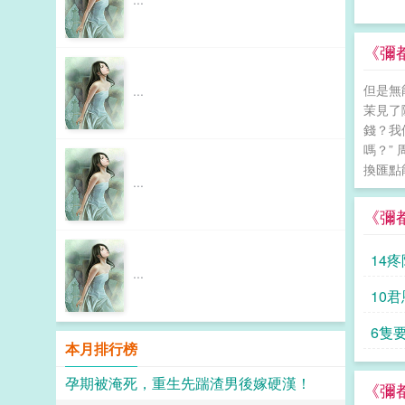
《彌
但是無
...
茉見了
錢？我
嗎？”
換匯點
...
《彌
14
...
10
6隻
本月排行榜
孕期被淹死，重生先踹渣男後嫁硬漢！
《彌