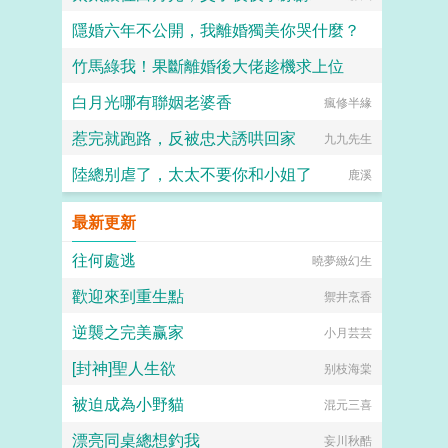
隱婚六年不公開，我離婚獨美你哭什麼？
竹馬綠我！果斷離婚後大佬趁機求上位
姜子芽
白月光哪有聯姻老婆香
瘋修半緣
魚不言
惹完就跑路，反被忠犬誘哄回家
九九先生
陸總别虐了，太太不要你和小姐了
鹿溪
最新更新
往何處逃
曉夢緻幻生
歡迎來到重生點
禦井烹香
逆襲之完美赢家
小月芸芸
[封神]聖人生欲
别枝海棠
被迫成為小野貓
混元三喜
漂亮同桌總想釣我
妄川秋酷