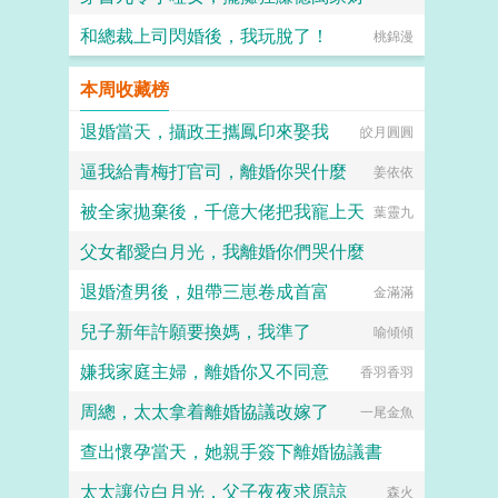
和總裁上司閃婚後，我玩脫了！
奧特慧慧
桃錦漫
本周收藏榜
退婚當天，攝政王攜鳳印來娶我
皎月圓圓
逼我給青梅打官司，離婚你哭什麼
姜依依
被全家拋棄後，千億大佬把我寵上天
葉靈九
父女都愛白月光，我離婚你們哭什麼
退婚渣男後，姐帶三崽卷成首富
淡月微雲
金滿滿
兒子新年許願要換媽，我準了
喻傾傾
嫌我家庭主婦，離婚你又不同意
香羽香羽
周總，太太拿着離婚協議改嫁了
一尾金魚
查出懷孕當天，她親手簽下離婚協議書
太太讓位白月光，父子夜夜求原諒
明雨葉
森火