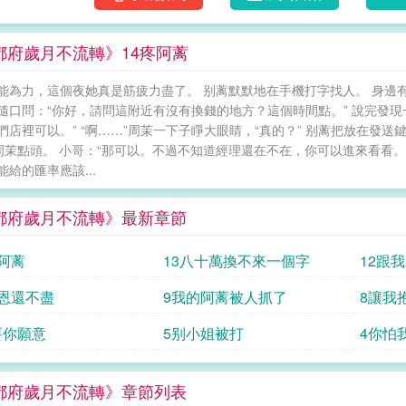
都府歲月不流轉》14疼阿蓠
能為力，這個夜她真是筋疲力盡了。 别蓠默默地在手機打字找人。 身邊
隨口問：“你好，請問這附近有沒有換錢的地方？這個時間點。” 說完發現
們店裡可以。” “啊……”周茉一下子睜大眼睛，“真的？” 别蓠把放在發
 周茉點頭。 小哥：“那可以。不過不知道經理還在不在，你可以進來看看。
能給的匯率應該...
都府歲月不流轉》最新章節
疼阿蓠
13八十萬換不來一個字
12跟
君恩還不盡
9我的阿蓠被人抓了
8讓我
要你願意
5别小姐被打
4你怕
都府歲月不流轉》章節列表