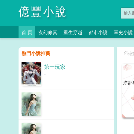
億豐小說
首 頁
玄幻修真
重生穿越
都市小說
軍史小說
熱門小說推薦
億
第一玩家
...
...
...