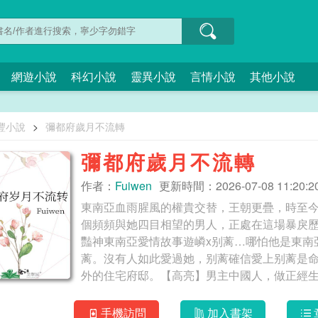
網遊小說
科幻小說
靈異小說
言情小說
其他小說
豐小說
>
彌都府歲月不流轉
彌都府歲月不流轉
作者：
Fuiwen
更新時間：2026-07-08 11:20:2
東南亞血雨腥風的權貴交替，王朝更疊，時至
個頻頻與她四目相望的男人，正處在這場暴戾歷
豔神東南亞愛情故事遊嶙x别蓠…哪怕他是東南
蓠。沒有人如此愛過她，别蓠確信愛上别蓠是
外的住宅府邸。【高亮】男主中國人，做正經
全部在右上角專欄中已完結《梨花季》君臥高
手機訪問
加入書架