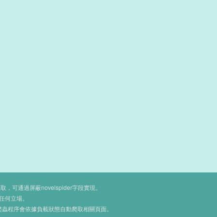
通過屏蔽novelspider字段實現。
任何立場。
爬蟲程序會依據負載狀態自動爬取相關頁面。