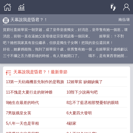
天幕說我是昏君？！
南伍
/著
貧窮社畜姬華宸一朝穿越，成了皇帝皇後獨女，好消息，皇帝隻有她一個崽，壞
消息，前朝一直在逼她父皇母後從宗室裡認養一個回來。 姬華宸：？不對
吧？雖然我家真有皇位繼承，但朕是獨生子女啊！把我的皇位還回來！
好在，她爹媽能拖，拖到了姬華宸十歲，依舊隻有她一個，在姬華宸十歲稚齡以
三寸不爛之舌力壓群雄的時候，有人替她開口了。 哦不，是有東西替她開口
了。 【今天我們來盤點一下大夏朝的千古一帝，一代昏君，姬華宸！】
【或許有歷史不好的寶寶們要問了，為什麼是千古一帝還是昏君呢？實在是此女
天幕說我是昏君？！
最新章節
功績太大，怎麼盤點都沒辦法把她排出去千古一帝榜前三，又……太過好
13第一天紡織機首先制作的是戰旗
12姬華宸 缺錢缺瘋了
色！】 【對，姬華宸我們這位文德武烈昭明帝，她一生最大的污點，就
是……好點色，而且……好色的範圍又盡是些窩邊草！】 【并肩而行，史書
11不愧是大夏行走的财神爺
10陛下少說兩句吧
必有的丞相，我們昭明帝一天宣三回，此人在自傳裡寫他曾衣衫不整依舊伺候陛
下研磨，男色添香，隻能說陛下，太會喫了，就得衣衫不整，啊不，不能這麼幹
9她生在最差的時代
8忘不了藍丞相那雙憂郁的眼睛
啊好孩子别學！】 【在外帶兵疾行三十裡一點不累，威風凜凜給匈奴幹趴下
7男版娥皇女英
6大夏四大發明
的大將軍，他醉酒跪宮門，哭着求陛下放他進去的事兒，不下八個同僚寫過，也
有一堆史官借此抨擊大將軍德行有虧不得進淩煙閣的……嗯，對此我隻能說，開
5八年一天也是宰相
4顧家
車不喝酒，喝酒不開車啊，男人真醉了是……哎，懂得都懂啊！】 【還