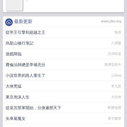
最新更新
www.yfxs.org
從帝王引擎到超越之王
慎貪
烏龍山修行筆記
八寶飯
遊戲降臨
天澤時若
費倫法師總是準備充分
賽博型老牛
小說世界的路人重生了
Loeva
大俠兇猛
李九意
東京泡沫人生
大肚杯
從皇宮禁軍開始，分身遍禦天下
螃蟹慢爬
矢車菊魔女
青空樂章