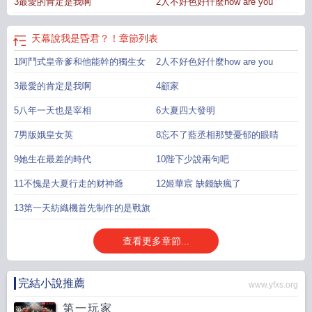
3最愛的肯定是我啊
2人不好色好什麼how are you
有……】 别還有了！！！ 十歲稚齡，剛剛在朝堂上以三寸不爛之舌力壓
群雄的姬華宸，面對文武百官們像是遠光燈一樣熱烈的目光，現在隻想找個地縫
鑽進去。 不對啊不對，你們聽我說，我，我不是那種好色的人！ 實
天幕說我是昏君？！
章節列表
際上文武百官耳朵裡：千古一帝，千古一帝就站在我們面前？！跟了！
1阿鬥式皇帝爹和他能幹的獨生女
2人不好色好什麼how are you
親爹親娘：閨女啊，太有出息了！ —— 10歲的姬華宸為了獨生子女
的事兒操勞，23歲的姬華宸…… 為了在男色中抽身而忙碌，不是，嗯，天幕
3最愛的肯定是我啊
4顧家
怎麼回事？怎麼隻說我昏庸的？沒說這些個男的比蟒蛇還會纏人
啊！！！ 年輕的狀元郎每次見到姬華宸就像是失去理智一般，旁邊有宮
5八年一天也是宰相
6大夏四大發明
女侍衛也不管，一個勁兒脫衣暴露自己的美妙曲線、健身優秀成果。 姬華宸
7男版娥皇女英
8忘不了藍丞相那雙憂郁的眼睛
沒辦法，讓他隨身伴讀……好歹讀點聖賢書吧！ 姿色過人的敵國質子，
穿着單薄衣衫，非要賣身葬父、賣身葬兄、賣身葬弟、賣身葬全家。 姬華宸
9她生在最差的時代
10陛下少說兩句吧
善良，帶着大軍和他回了他家，帶回來了他的雙生子弟弟，和他家其他人都死了
11不愧是大夏行走的财神爺
12姬華宸 缺錢缺瘋了
的好消息。 還有那意氣風發的少年郎，溫柔繾綣的錦衣衛指揮
使…… 姬華宸：還好朕是皇帝，不然朕要辜負多少真心！三十五歲的姬
13第一天紡織機首先制作的是戰旗
華宸，正值壯年，結果有男人仗着姿色不錯，試圖給她下毒，逼她放權？ 幹
脆利落把人弄死的姬華宸：？朕隻是好色，權利不給！謝謝，江山美人，我選江
查看更多章節...
山！ #有權了我好點色咋了，當社畜的時候沒辦法見一個愛一個，當皇帝了我
試試看唄！ #？男人别這麼物質，你破碎的家庭自己去扛！推推預收文：真把
姐們當漢室？一朝穿越，劉佳爻進了個亂世，好消息，不是已知王朝。 好
完結小說推薦
www.yfxs.org
耶，我免費啦！ 壞消息，劉佳爻不會自我介紹，學的劉皇叔的“在下劉傲天，
第一玩家
字佳爻，乃漢景帝之子中山靖王之後也，今天下大亂，有心掃蕩中原，興復漢