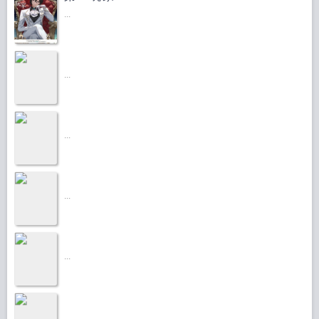
室”。 多好的自我介紹啊，佳爻，好卦，卦象意味着天命，天命在我所以傲
...
天，劉傲天，多有創意啊！ 結果這夥人真把她叫做劉傲天，也真以為她
要興復漢室！ 不是，你們這裡有漢朝嗎？！ 就這麼一堆人哭着喊着要當
我的謀士、馬前卒、走狗…… 等等，我先做個心理準備，還沒有過造反經
...
驗…… 後世總是傳她為陛下守貞所以一生沒娶·實則是嫁給國家的白衣卿
相：陛下，天冷了，穿上這件龍袍吧。 後世認為是姦臣給陛下當白手套·實則
是姦妃給陛下當白手套的戶部侍郎：陛下，臣不要一世清譽，隻求常伴陛下左
右。 後世…… 劉佳爻：哈，緋聞對象還有男有女，真把姐們當漢室
...
了啊！
...
...
...