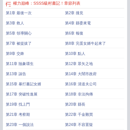
權力巔峰：SSSS級村書記！
章節列表
第1章 最後一次
第2章 撞見
第3章 救人
第4章 縣委來電
第5章 領導關心
第6章 報復
第7章 被提拔了
第8章 完蛋女婿牛起來了
第9章 交鋒
第10章 點人
第11章 險象環生
第12章 眾矢之地
第13章 誣告
第14章 大鬧市政府
第15章 暴打書記女婿
第16章 清道夫公司
第17章 突破性進展
第18章 非法拘傳
第19章 找上門
第20章 縣長
第21章 考察期
第22章 千金難買
第23章 一個說法
第24章 不容置疑