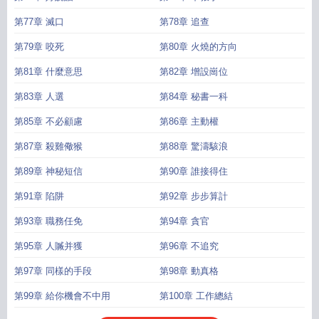
第77章 滅口
第78章 追查
第79章 咬死
第80章 火燒的方向
第81章 什麼意思
第82章 增設崗位
第83章 人選
第84章 秘書一科
第85章 不必顧慮
第86章 主動權
第87章 殺雞儆猴
第88章 驚濤駭浪
第89章 神秘短信
第90章 誰接得住
第91章 陷阱
第92章 步步算計
第93章 職務任免
第94章 貪官
第95章 人贓并獲
第96章 不追究
第97章 同樣的手段
第98章 動真格
第99章 給你機會不中用
第100章 工作總結