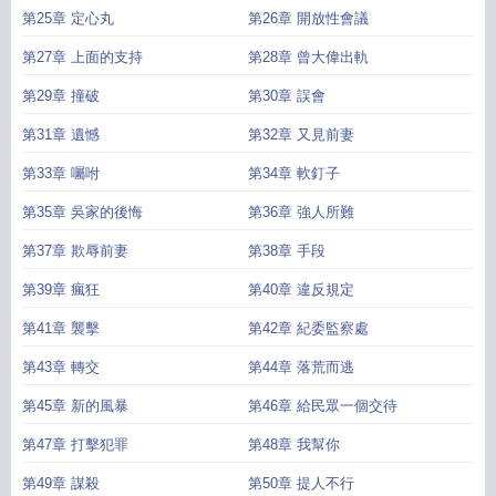
第25章 定心丸
第26章 開放性會議
第27章 上面的支持
第28章 曾大偉出軌
第29章 撞破
第30章 誤會
第31章 遺憾
第32章 又見前妻
第33章 囑咐
第34章 軟釘子
第35章 吳家的後悔
第36章 強人所難
第37章 欺辱前妻
第38章 手段
第39章 瘋狂
第40章 違反規定
第41章 襲擊
第42章 紀委監察處
第43章 轉交
第44章 落荒而逃
第45章 新的風暴
第46章 給民眾一個交待
第47章 打擊犯罪
第48章 我幫你
第49章 謀殺
第50章 提人不行