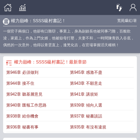
權力巔峰：SSSS級村書記！
荒苑爆紅
/著
一個官子兩個口，他卻有口難辯，事業上，身為副鎮長他被同事刁難，百般欺
淩，家庭上，作為上門女婿，他被嶽母打壓，夫妻不和，一時間陳青跌入谷底，
偶然的一次意外，他得以青雲直上，逢兇化吉，在官場掌握滔天權柄！
權力巔峰：SSSS級村書記！
最新章節
第946章 必須做到
第945章 感激不盡
第944章 接不住
第943章 不願意走
第942章 聽基層意見
第941章 講規矩
第940章 匯報工作思路
第939章 傾向人選
第938章 給你機會
第937章 秘書談話
第936章 秘書有事
第935章 有沒有違規