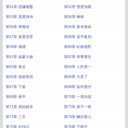
第51章 證據確鑿
第52章 態度強硬
第53章 真實身份
第54章 轉移
第55章 舉報信
第56章 賬本換命
第57章 真實背景
第58章 提升級别
第59章 偶遇
第60章 針鋒相對
第61章 如蒙大赦
第62章 有事發生
第63章 救災
第64章 人民第一
第65章 誰能拿捏
第66章 大意了
第67章 下套
第68章 如何應付
第69章 推平
第70章 一查到底
第71章 原始錄音
第72章 路不一樣
第73章 三天
第74章 觸目驚心
第75章 好說話
第76章 下狠手