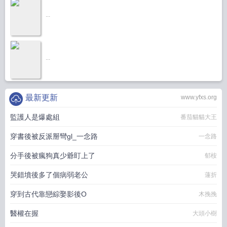
...
...
最新更新
www.yfxs.org
監護人是爆處組
番茄貓貓大王
穿書後被反派掰彎gl_一念路
一念路
分手後被瘋狗真少爺盯上了
郁桉
哭錯墳後多了個病弱老公
蓮折
穿到古代靠戀綜娶影後O
木挽挽
醫權在握
大頭小樹