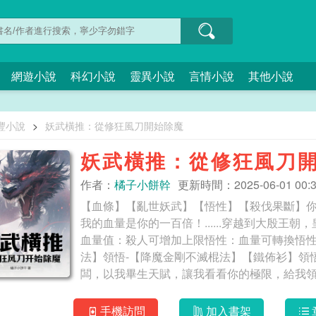
網遊小說
科幻小說
靈異小說
言情小說
其他小說
豐小說
>
妖武橫推：從修狂風刀開始除魔
妖武橫推：從修狂風刀
作者：
橘子小餅幹
更新時間：2025-06-01 00:3
【血條】【亂世妖武】【悟性】【殺伐果斷】
我的血量是你的一百倍！......穿越到大殷王
血量值：殺人可增加上限悟性：血量可轉換悟性
法】領悟-【降魔金剛不滅棍法】【鐵佈衫】領
闆，以我畢生天賦，讓我看看你的極限，給我
量，皆不如我一刀之威！ 妖武橫推：
手機訪問
加入書架