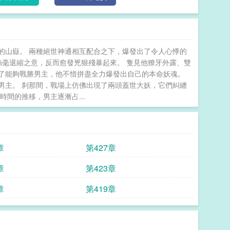
的山嶽。 兩種絕世神通相互配合之下，爆發出了令人心悸的
絲毫退縮之意，反而愈發兇狠殘暴起來。 隻見他獠牙外露、雙
了能夠戰勝男主，他不惜拼盡全力爆發出自己的本命妖魂。
男主。 刹那間，戰場上仿佛出現了兩頭蓋世大妖，它們糾纏
間的推移，男主逐漸占...
章
第427章
章
第423章
章
第419章