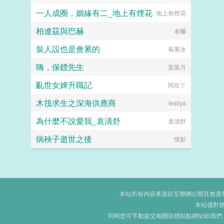
一人成圈，姻緣有二_地上有煙花
地上有煙花
柏遼茲與巴赫
者爾
裝人設也是會累的
莓果冰
嗨，保鏢先生
棠葉月
亂世女婢升職記
阿欣丫
木筏求生之深海供應商
lesliya
為什麼不說愛我_袁清舒
袁清舒
病秧子逝世之後
憬影
本站所有內容來源於互聯網公開且無需登錄
本站僅對
同時您可手動提交相關目標站點網址給我們