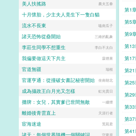
美人扶搖路
農夫五拳
家緻富，順便生下三個崽崽。什麼？
第1
養妹才是父親的真千金，還要聯手丈
十月懷胎，少主夫人竟生下一隻白貓
夫堂哥作妖？氣運在自己手上，打臉
虐渣，讓他們活成對照組，下場淒
第5
流水不長東
煙花四月
嗑南瓜子
慘！多年後，她成了豪門，什麼真假
千金，她才不稀罕！...
第9
諸天恐怖從蠱開始
三維的亂象
第13
李莊生同學不想重生
李白不太白
我偏要做這天下共主
第17
霖煙果
官道無疆
瑞根
第21
官運亨通：從撞破女書記秘密開始
坐南朝北
第25
成為攝政王白月光又怎樣
虹光貫日
第29
攤牌：女兒，其實爹已世間無敵
一縷煙
第33
離婚後青雲直上
天涯行者
第37
宦海迷途
荒苑君
第41
諸天：每個世界隨機一個關鍵詞
守夢原