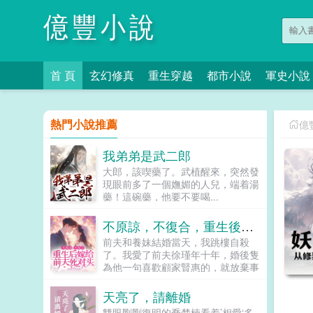
億豐小說
首 頁
玄幻修真
重生穿越
都市小說
軍史小說
熱門小說推薦
億
我弟弟是武二郎
大郎，該喫藥了。武植醒來，突然發
現眼前多了一個嫵媚的人兒，端着湯
藥！這碗藥，他要不要喝...
不原諒，不復合，重生後嫁給前夫死對頭
前夫和養妹結婚當天，我跳樓自殺
了。我愛了前夫徐瑾年十年，婚後隻
為他一句喜歡顧家賢惠的，就放棄事
業在家洗手作羹。他卻扭頭愛上了我
體弱卻努力工作的白蓮花養妹，說認
天亮了，請離婚
真工作的女人最美。可他忘了，我結
雙眼剛剛復明的喬楚楠看着’相愛‘多