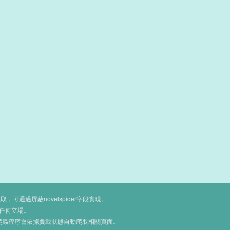
通過屏蔽novelspider字段實現。
任何立場。
爬蟲程序會依據負載狀態自動爬取相關頁面。