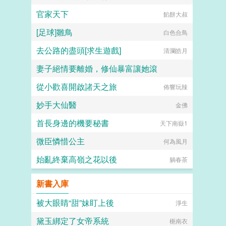
官家天下
餡餅大叔
[足球]雛鳥
白色合鳥
去公路的盡頭[求生遊戲]
清瀾皓月
妻子絕情要離婚，修仙暴富讓她滾
從小歡喜開啟諸天之旅
點進來就發财
佈響玩辣
妙手大仙醫
金佛
首長身邊的機要秘書
天下南嶽1
微臣憐惜公主
何為風月
始亂終棄高嶺之花以後
躺春茶
新書入庫
被大眼睛“甜”妹盯上後
淨生
黛玉綁定了女帝系統
梔南衣