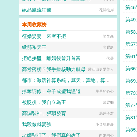
第45
絕品風流狂醫
花開彼岸
第49
本周收藏榜
第53
征婚娶妻，來者不拒
笑笑森
第57
緻郁系天王
步耀庭
第61
拒絕接盤，離婚後晉升首富
伏暑
第65
高考落榜？我手搓核動力航母
愛江山更愛美人
都市：激活神算系統，算天，算地，算眾生！
第69
掠奪詞條：弟子成聖我證道
星星的心心
劉凡不凡
第73
被貶後，我自立為王
武梁耶
第77
高調裝神，猥瑣發育
馬戶子君
第81
我殺敵就變強
小菜鳥裹裹
第85
老師别打了，我們真的改了
向陽的心