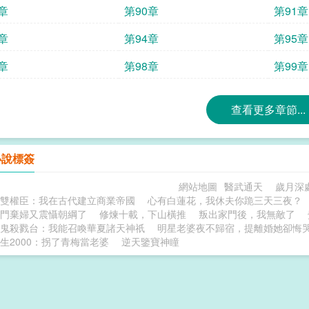
章
第90章
第91章
章
第94章
第95章
章
第98章
第99章
查看更多章節...
小說標簽
網站地圖
醫武通天
歲月深
雙權臣：我在古代建立商業帝國
心有白蓮花，我休夫你跪三天三夜？
門棄婦又震懾朝綱了
修煉十載，下山橫推
叛出家門後，我無敵了
鬼殺戮台：我能召喚華夏諸天神祇
明星老婆夜不歸宿，提離婚她卻悔
生2000：拐了青梅當老婆
逆天鑒寶神瞳