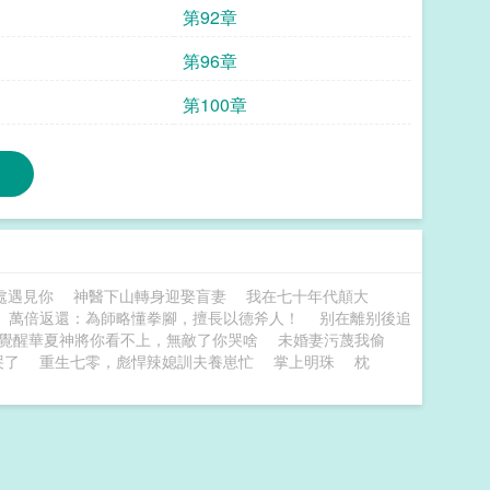
第92章
第96章
第100章
處遇見你
神醫下山轉身迎娶盲妻
我在七十年代顛大
萬倍返還：為師略懂拳腳，擅長以德斧人！
别在離别後追
覺醒華夏神將你看不上，無敵了你哭啥
未婚妻污蔑我偷
哭了
重生七零，彪悍辣媳訓夫養崽忙
掌上明珠
枕