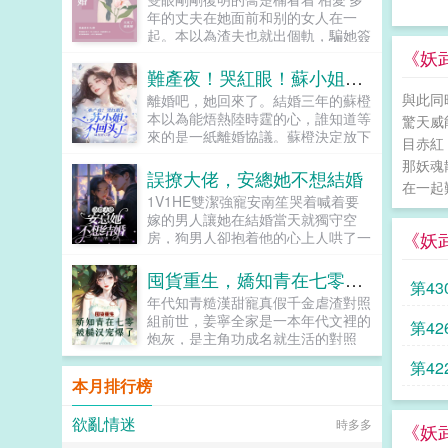
婚前就已經揚名國際。而我為了挽救
年的丈夫在她面前和别的女人在一
婚姻的種種言行，都被他認定是我心
起。本以為渣夫也就出個軌，騙她簽
思惡毒。甚至，他為了逼我離婚，害
股權轉讓協議順便偷偷挪用資金。結
《妖
得我家破人亡，孩子流產，卻說這是
果沒想到，她養了三年的孩子不僅不
難產夜！哭紅眼！蘇小姐不回頭了
我傷害白蓮花應該付出的代價！有幸
是她的，還是個患有超雄綜合症的天
重活一世，我發誓不會再重蹈覆轍。
與此同
離婚吧，她回來了。結婚三年的蘇橙
生壞種。喬楚楠她不裝了，穿上大佬
這個男人，我不要了。可我和他協議
本以為能焐熱陸時霆的心，誰知道等
驚天威
馬甲，打響離婚第一槍，渣男綠茶配
離婚後，上輩子厭惡我入骨的徐瑾
來的是一紙離婚協議。蘇橙決定放下
壞種，一家三口建議鎖死！又順手撿
目赤紅
年，卻跪求我回頭。我當着他的面，
了，放過他，也放過自己。而當她一
到兩隻小萌崽，沒想到直接被某霸總
那妖魂
撲入他的死對頭懷中。...
屍兩命的消息傳來時，男人跪在她的
誤撩大佬，安總她不想結婚
看上你不僅偷我的崽，還偷我的
在一起
墓碑前哭成狗。圈子裡的人都說，陸
心。...
1V1HE雙潔強寵安南笙哭着喊着要
時霆瘋了。日日帶着蘇橙骨灰盒招搖
嫁的男人讓她在結婚當天就獨守空
過市。再次相遇，看到她身邊圍繞眾
《妖
房，狗男人卻抱着他的心上人哄了一
多的狂蜂浪蝶，男人紅着眼低聲嘶吼
天一夜。雖然是自己求來的結果，但
蘇橙，我後悔了！...
安南笙不打算把日子跪着過下去。該
囤貨重生，嬌知青在七零被糙漢寵爆了
第43
離就離。她自己本身就是豪門，一心
年代知青糙漢甜寵真假千金虐渣對照
一意的良人不好找，美男還不是一抓
組前世，姜寧全家是一本年代文裡的
第42
一大把？恢復單身的安南笙立志要喝
炮灰，是主角功成名就生活的對照
遍美酒撩遍美男，結果美男隻是摸到
組，在主角氣運碾壓下紛紛慘死。覺
小手，轉頭她自己就被人喫幹抹淨。
第42
醒空間後，她瘋狂囤貨，回到七零新
安南笙被大佬逼得無處可逃五星好評
本月排行榜
婚夜。林琛知道，媳婦不想嫁給他這
給你，不負責行不行？...
個泥腿子，自覺睡在地闆上。卻被媳
欲亂情迷
時多多
婦撩這誰受得了媳婦主動撩撥他，必
《妖
須往死裡寵！夫妻蜜裡調油，聯手發