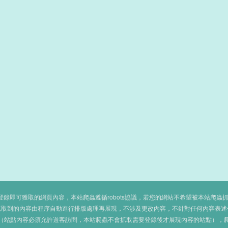
即可獲取的網頁內容，本站爬蟲遵循robots協議，若您的網站不希望被本站爬蟲抓取，可
抓取到的內容由程序自動進行排版處理再展現，不涉及更改內容，不針對任何內容表述
（站點內容必須允許遊客訪問，本站爬蟲不會抓取需要登錄後才展現內容的站點），