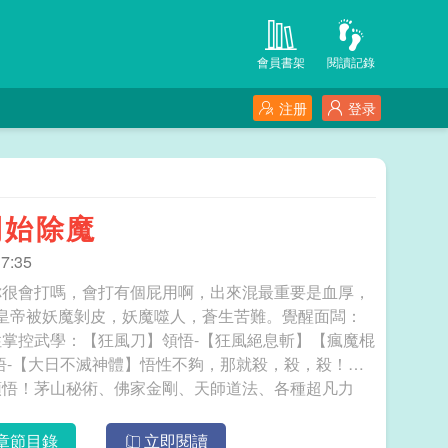
會員書架
閱讀記錄
注册
登录
開始除魔
7:35
你很會打嗎，會打有個屁用啊，出來混最重要是血厚，
朝，皇帝被妖魔剝皮，妖魔噬人，蒼生苦難。覺醒面闆：
掌控武學：【狂風刀】領悟-【狂風絕息斬】【瘋魔棍
悟-【大日不滅神體】悟性不夠，那就殺，殺，殺！面
領悟！茅山秘術、佛家金剛、天師道法、各種超凡力
從修狂風刀開始除魔
章節目錄
立即閱讀