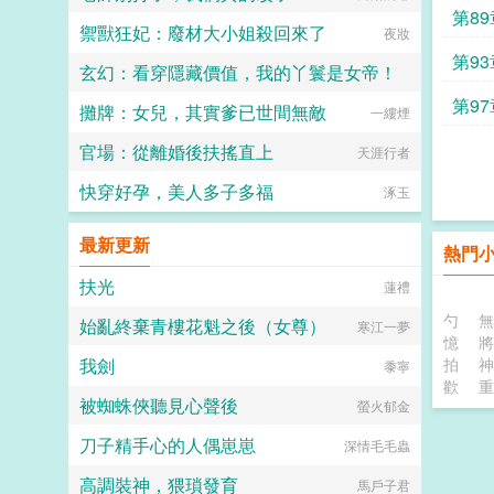
第89
禦獸狂妃：廢材大小姐殺回來了
夜妝
第93
玄幻：看穿隱藏價值，我的丫鬟是女帝！
第97
攤牌：女兒，其實爹已世間無敵
孤寂的夜
一縷煙
官場：從離婚後扶搖直上
天涯行者
快穿好孕，美人多子多福
涿玉
最新更新
熱門
扶光
蓮禮
勺
無
始亂終棄青樓花魁之後（女尊）
寒江一夢
憶
將
我劍
拍
神
黍寧
歡
重
被蜘蛛俠聽見心聲後
螢火郁金
刀子精手心的人偶崽崽
深情毛毛蟲
高調裝神，猥瑣發育
馬戶子君