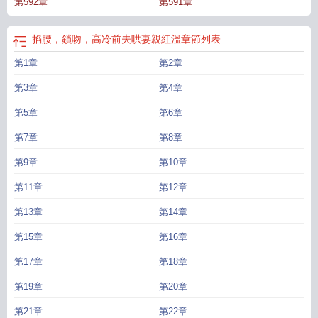
第592章
第591章
掐腰，鎖吻，高冷前夫哄妻親紅溫
章節列表
第1章
第2章
第3章
第4章
第5章
第6章
第7章
第8章
第9章
第10章
第11章
第12章
第13章
第14章
第15章
第16章
第17章
第18章
第19章
第20章
第21章
第22章