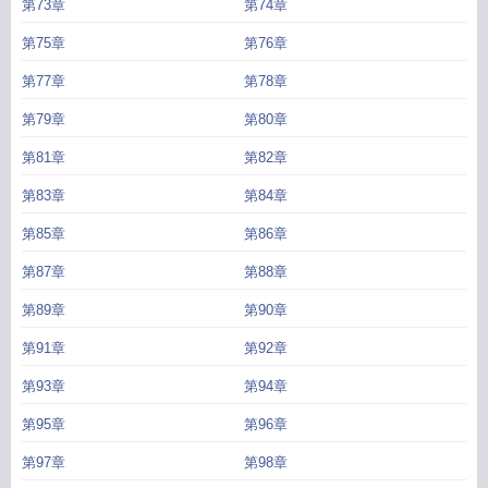
第73章
第74章
第75章
第76章
第77章
第78章
第79章
第80章
第81章
第82章
第83章
第84章
第85章
第86章
第87章
第88章
第89章
第90章
第91章
第92章
第93章
第94章
第95章
第96章
第97章
第98章