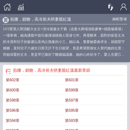
掐腰，鎖吻，高冷前夫哄妻親紅溫
南昭雪
/著
1V1雙潔人間清醒大女主+清冷孤傲太子爺（追妻火葬場強取豪奪+雄競修羅場）
一場車禍，她為護腹中胎兒被撞成植物人昏迷七年。再度醒來，面對的卻是丈夫
的冷漠和兒子的躲避以及鸠占鵲巢的小三。她以為，隻要她委曲求全，就能堅守
婚姻，直到兒子六歲生日那天許下生日願望，竟是希望那個女人替代她的位置；
而她深愛的丈夫，更是早已擬好了離婚協議書。她的心終於冷了。愛人先愛己，
雲初簽字離婚，分走100億，從此開始嶄新人生。豈料——離婚路上一波三折，
從來對她不聞不問的丈夫，也開始對她越盯越緊。那晚，顧硯洲終於放下一身矜
掐腰，鎖吻，高冷前夫哄妻親紅溫
最新章節
貴，俯身在她面前求復合：“親愛的，回家吧。”雲初從容一笑：“前夫哥死心吧，
第602章
第601章
騙我復婚？絕無可能！”
第600章
第599章
第598章
第597章
第596章
第595章
第594章
第593章