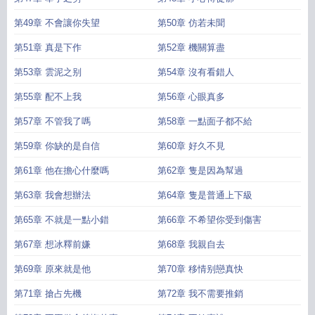
第49章 不會讓你失望
第50章 仿若未聞
第51章 真是下作
第52章 機關算盡
第53章 雲泥之别
第54章 沒有看錯人
第55章 配不上我
第56章 心眼真多
第57章 不管我了嗎
第58章 一點面子都不給
第59章 你缺的是自信
第60章 好久不見
第61章 他在擔心什麼嗎
第62章 隻是因為幫過
第63章 我會想辦法
第64章 隻是普通上下級
第65章 不就是一點小錯
第66章 不希望你受到傷害
第67章 想冰釋前嫌
第68章 我親自去
第69章 原來就是他
第70章 移情别戀真快
第71章 搶占先機
第72章 我不需要推銷