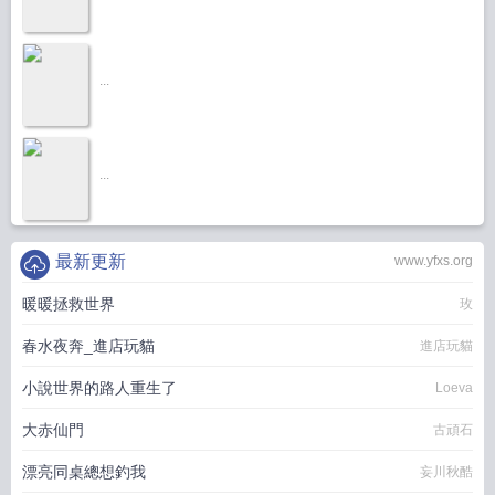
...
...
最新更新
www.yfxs.org
暖暖拯救世界
玫
春水夜奔_進店玩貓
進店玩貓
小說世界的路人重生了
Loeva
大赤仙門
古頑石
漂亮同桌總想釣我
妄川秋酷