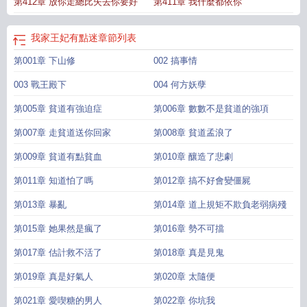
第412章 放你走總比失去你要好
第411章 我什麼都依你
我家王妃有點迷
章節列表
第001章 下山修
002 搞事情
003 戰王殿下
004 何方妖孽
第005章 貧道有強迫症
第006章 數數不是貧道的強項
第007章 走貧道送你回家
第008章 貧道孟浪了
第009章 貧道有點貧血
第010章 釀造了悲劇
第011章 知道怕了嗎
第012章 搞不好會變僵屍
第013章 暴亂
第014章 道上規矩不欺負老弱病殘
第015章 她果然是瘋了
第016章 勢不可擋
第017章 估計救不活了
第018章 真是見鬼
第019章 真是好氣人
第020章 太隨便
第021章 愛喫糖的男人
第022章 你坑我