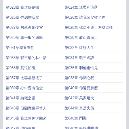
第023章 貧道好倒黴
第024章 溫柔和涼薄
第025章 你怨憎我麼
第026章 讓我師父收了你
第027章 居然占她便宜
第028章 你這小道士怎麼這樣
第029章 非一般的邏輯
第030章 岐山真面目
第031章我養着你
第032章 懷疑人生
第033章 戰王爺的私生活
第034章 戰王名諱
第035章 貧道怕鬼
第036章 啊他也怕鬼
第037章 太容易動搖了
第038章 你關心我
第039章 心中要有信念
第040章 你還要臉麼
第041章 鎮宅之靈
第042章 萬家燈火
第043章 但願做個尋常人
第044章 真是失策
第045章 貧道幫你讨回來
第046章 鬥毆
第047章 他很生氣
第048章 好好哄哄他