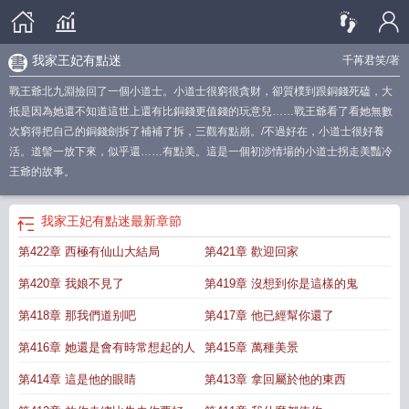
我家王妃有點迷
千苒君笑
/著
戰王爺北九淵撿回了一個小道士。小道士很窮很貪财，卻質樸到跟銅錢死磕，大
抵是因為她還不知道這世上還有比銅錢更值錢的玩意兒……戰王爺看了看她無數
次窮得把自己的銅錢劍拆了補補了拆，三觀有點崩。/不過好在，小道士很好養
活。道髻一放下來，似乎還……有點美。這是一個初涉情場的小道士拐走美豔冷
王爺的故事。
我家王妃有點迷
最新章節
第422章 西極有仙山大結局
第421章 歡迎回家
第420章 我娘不見了
第419章 沒想到你是這樣的鬼
第418章 那我們道别吧
第417章 他已經幫你還了
第416章 她還是會有時常想起的人
第415章 萬種美景
第414章 這是他的眼睛
第413章 拿回屬於他的東西