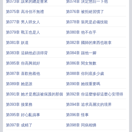
第073章 該來的總是會來
第074章 決定懲罰一下他
第075章 高冷但不無禮
第076章 被拒絕習慣了
第077章 男人哄女人
第078章 裝死是必備技能
第079章 戰王也是人
第080章 他不在乎
第081章 妖道
第082章 國師的東西也敢拿
第083章 這鍋他必須得背
第084章 踹他一腳
第085章 你高興就好
第086章 閱女無數
第087章 喜歡抱着他
第088章 你到底多少歲
第089章 她是誰
第090章 她很重要嗎
第091章 她才是應該被保護的那個
第092章 你這麼慘卻這麼心安理得
第093章 接業務
第094章 追求高層次的境界
第095章 好心亂搞事
第096章 怪事
第097章 成精了
第098章 同病相憐