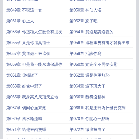
第049章 不喫這一套
第050章 神仙入浴
第051章 心上人
第052章 忘了吧
第053章 你這種人怎麼會有朋友
第054章 貧道是講道義的
第055章 又是你這臭道士
第056章 這種事隻有鬼才幹得出來
第057章 貧道做不來這個
第058章 活該你窮
第059章 但是我不能永遠保護你
第060章 她完全不需要安慰
第061章 你插隊了
第062章 還是你更無恥
第063章 好像中邪了
第064章 這下玩大了
第065章 我身高八尺頂天立地
第066章 醜得沒精神
第067章 偶爾心血來潮
第068章 我是王爺為什麼要克制
第069章 風水輪流轉
第070章 你開心一點啊
第071章 給他來兩隻蟬
第072章 徹底扭曲了