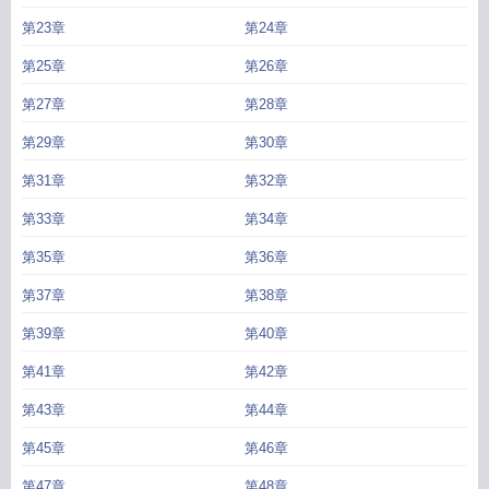
第23章
第24章
第25章
第26章
第27章
第28章
第29章
第30章
第31章
第32章
第33章
第34章
第35章
第36章
第37章
第38章
第39章
第40章
第41章
第42章
第43章
第44章
第45章
第46章
第47章
第48章