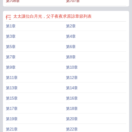
第708章
第707章
太太讓位白月光，父子夜夜求原諒
章節列表
第1章
第2章
第3章
第4章
第5章
第6章
第7章
第8章
第9章
第10章
第11章
第12章
第13章
第14章
第15章
第16章
第17章
第18章
第19章
第20章
第21章
第22章