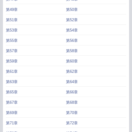
第49章
第50章
第51章
第52章
第53章
第54章
第55章
第56章
第57章
第58章
第59章
第60章
第61章
第62章
第63章
第64章
第65章
第66章
第67章
第68章
第69章
第70章
第71章
第72章