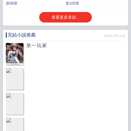
第99章
第100章
查看更多章節...
完結小說推薦
www.yfxs.org
第一玩家
...
...
...
...