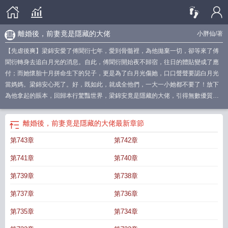
離婚後，前妻竟是隱藏的大佬
小胖仙
/著
【先虐後爽】梁錦安愛了傅聞衍七年，愛到骨髓裡，為他拋棄一切，卻等來了傅
聞衍轉身去追白月光的消息。自此，傅聞衍開始夜不歸宿，往日的體貼變成了應
付；而她懷胎十月拼命生下的兒子，更是為了白月光傷她，口口聲聲要認白月光
當媽媽。梁錦安心死了。好，既如此，就成全他們，一大一小她都不要了！放下
為他拿起的賬本，回歸本行驚豔世界，梁錦安竟是隱藏的大佬，引得無數優質男
人為她傾倒。誰能想，離婚後，向來高傲冷漠的傅聞衍為了救她倒在血泊裡，隻
求她能回頭看一眼。兒子更是哭得肝腸寸斷，隻為求她一個抱抱。可梁錦安的心
離婚後，前妻竟是隱藏的大佬
最新章節
早就被他們傷透了。不回頭，不原諒，她要獨美！
第743章
第742章
第741章
第740章
第739章
第738章
第737章
第736章
第735章
第734章