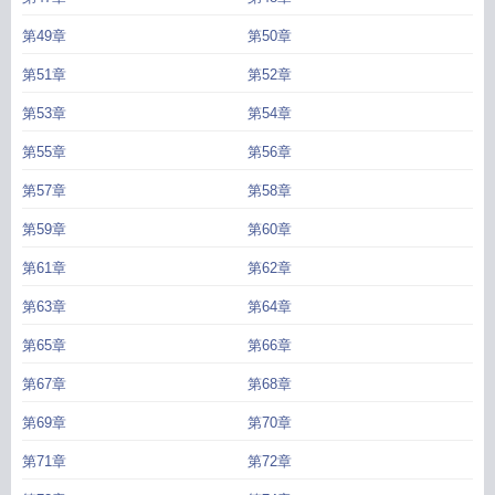
第49章
第50章
第51章
第52章
第53章
第54章
第55章
第56章
第57章
第58章
第59章
第60章
第61章
第62章
第63章
第64章
第65章
第66章
第67章
第68章
第69章
第70章
第71章
第72章