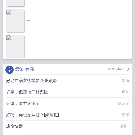
...
...
最新更新
www.yfxs.org
好兄弟暴富後非要跟我結婚
喬柚
群穿，但落地二相樂園
燃灰
哥哥，這世界瘋了
鳳久安
好巧，你也是妹控？[綜崩鐵]
來那
成龍快婿
漫客1