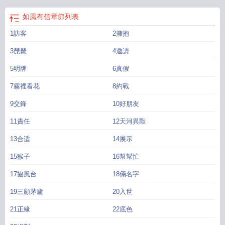
如風有信
章節列表
1訪客
2擁抱
3琵琶
4邀請
5明牌
6真假
7霧裡看花
8約戰
9交鋒
10好朋友
11責任
12天河異獸
13合适
14展示
15猴子
16幫幫忙
17協風台
18倆名字
19三顧茅廬
20入世
21正緣
22底色