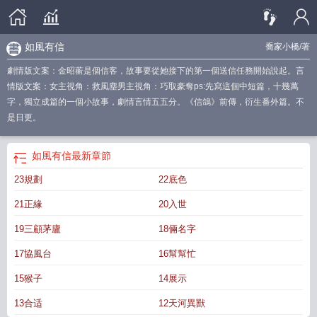
如風有信
喬家小橋
/著
劇情版文案：金昭蘅是個信客，故事要從她接下的第一個送信任務開始說起。言
情版文案：女主視角：救風塵男主視角：巧取豪奪ps:先寫這個中短篇，十幾萬
字，獨立成篇的一個小故事，劇情言情五五分。《信鴿》前傳，衍生番外篇。不
是日更。
如風有信
最新章節
23規劃
22底色
21正緣
20入世
19三顧茅廬
18倆名字
17協風台
16幫幫忙
15猴子
14展示
13合适
12天河異獸