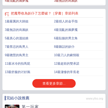
4最混亂的鴉夢魇
3最無語的烏鴉妖
聲音微妙：“你叫我小鴉鴉。”說着，他微微挑眉，又叫一聲：“主人。”【文案寫與
2024.1.20已截圖】
把魔尊收為妖仆了怎麼破？［穿書］
章節列表
1最嚴厲的大師姐
2最煩人的金手指
3最無語的烏鴉妖
4最混亂的鴉夢魇
5最真心的溫姑娘
6最貼臉的男主角
7最禁忌的鳥男人
8最聽話的妖仆
9最聰慧的鳥男主
10最刀人的劇情殺
11最冰冷的拍馬屁
12最超前的雙承諾
13最舒服的讨好鴉
14最淒慘的常長老
查看更多章節...
完結小說推薦
www.yfxs.org
第一玩家