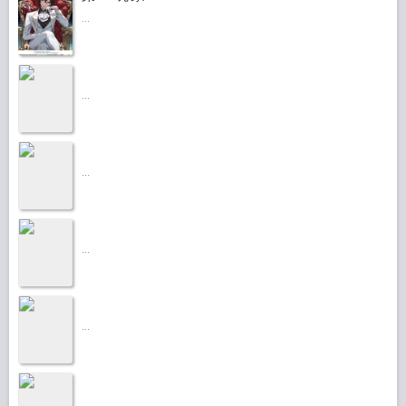
...
...
...
...
...
...