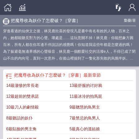
把魔尊收為妖仆了怎麼破？［穿書］
梟藥
/著
穿進看過的仙俠文之後，林見鹿欣喜的發現凡是書中有名有姓的人物，百米之
內，她都能聽見對方的心聲。壞處是……這玩意關不掉！林見鹿：你能想象方圓
百米，所有人都在你耳邊不停說話的感覺嗎！你知道我這些年都是怎麼過的嗎！
為了躲避毫無邊界感的心聲噪音，林見鹿一個酷愛社交的活潑e人，不得已成了閉
山不出的內向宅，直到一次意外，在後山裡撿到了一隻化形失敗的烏鴉半妖。半
妖身份低微，常被仙人收為奴仆，而且林見鹿聽不見它的心聲，說明不是什麼有
名有姓的正經角色，就是個背影npc！憋了幾十年的林見鹿八卦之魂熊熊燃燒，將
把魔尊收為妖仆了怎麼破？［穿書］
最新章節
小半妖當作活體樹洞，整天對着它的烏鴉原形說個不停——“你知道嗎？這世界是
14最淒慘的常長老
13最舒服的讨好鴉
個狗血的師徒戀虐文！刀子賊多的那種！”“還有個大反派，一個想要毀滅世界的變
態魔宗！”“這個設定也太俗了吧，你說這魔宗想死自己死就算了，幹嘛拉着全世界
12最超前的雙承諾
11最冰冷的拍馬屁
一塊陪葬，他是什麼缺愛病嬌嗎？”烏鴉半妖沉寂無言，幽黑的眼珠深不可測，閃
爍着陰涼的波光。林見鹿一開始：瞧瞧這智慧的眼神，烏鴉果然智商最高的鳥
10最刀人的劇情殺
9最聰慧的鳥男主
類！放心，給我當妖仆你是有福了！我是最尊重人……不對妖權的！這樣平靜的
8最聽話的妖仆
7最禁忌的鳥男人
日子，在林見鹿得知半妖烏鴉，就是魔尊化身後戛然而止。怎麼可能！這書裡凡
是有名有姓的我都能聽見……不對！那個魔宗就叫魔宗，原書作者沒說他的名
6最貼臉的男主角
5最真心的溫姑娘
字！回過神的林見鹿欲哭無淚，顫顫巍巍：“魔、魔尊大人，您叫什麼？”魔宗蘇慈