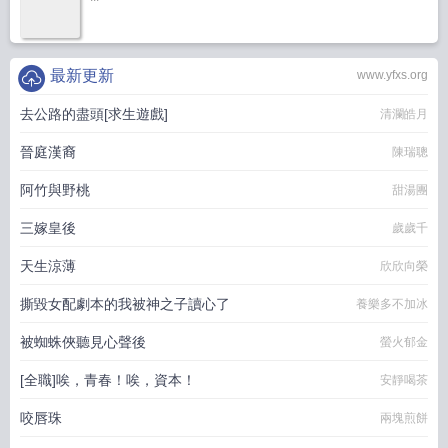
最新更新
www.yfxs.org
去公路的盡頭[求生遊戲]
清瀾皓月
晉庭漢裔
陳瑞聰
阿竹與野桃
甜湯團
三嫁皇後
歲歲千
天生涼薄
欣欣向榮
撕毀女配劇本的我被神之子讀心了
養樂多不加冰
被蜘蛛俠聽見心聲後
螢火郁金
[全職]唉，青春！唉，資本！
安靜喝茶
咬唇珠
兩塊煎餅