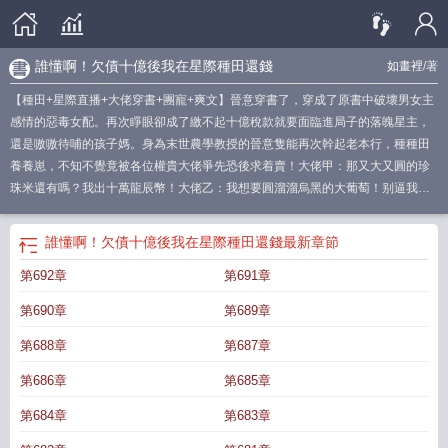
誰懂啊！欠債十億後我在星際種田還錢
如畫裡
/著
【種田+星際直播+大佬穿書+團寵+爽文】晉意穿書了，穿成了原書中破壞男女主
感情的惡毒女配。再次睜眼卻成了繳不起十億稅款就要面臨進局子的落魄星主，
還是嗷嗷待哺的孩子媽。身為末世農學教授的晉意隻能再次幹起老本行，種種田
養養崽，不知不覺竟被各位權貴大佬爭先恐後求着賣！大佬甲：那又大又圓的珍
珠米還有嗎？我出十萬龍辰幣！大佬乙：我想要圓溜溜烏黑的大葡萄！别逼我跪
下來求你！大佬丙：求求你了，再賣給我一些馬蹄番茄吧，我這就來給你當狗腿
子！！陸珩出生高貴，萬人敬仰，卻受人背叛，流落荒星。他看似冷欲無求，實
誰懂啊！欠債十億後我在星際種田還錢
最新章節
則偏執瘋狂。她有他的孩子，可他每日都想要她死。可想着想着怎麼就舍不得了
第692章
第691章
呢？
第690章
第689章
第688章
第687章
第686章
第685章
第684章
第683章