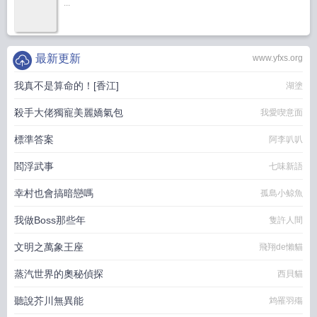
...
最新更新
www.yfxs.org
我真不是算命的！[香江]
湖塗
殺手大佬獨寵美麗嬌氣包
我愛喫意面
標準答案
阿李叭叭
閻浮武事
七味新語
幸村也會搞暗戀嗎
孤島小鲸魚
我做Boss那些年
隻許人間
文明之萬象王座
飛翔de懶貓
蒸汽世界的奧秘偵探
西貝貓
聽說芥川無異能
鸩罹羽殤