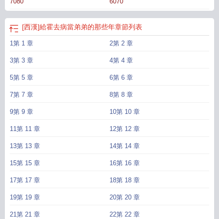
7080
6070
武烈王家的，被趕出秦國了；莊襄王家的，自殺了；始皇帝家的，腰斬了……這
大秦的二把手簡直是個被詛咒的職位，就是餓肚子也不能跟着他們混。他當時答
應的爽快，始皇帝已經殯天，老秦家沒人了，師父不用擔心，他一定能找到屬於
[西漢]給霍去病當弟弟的那些年
章節列表
自己的明主輔佐。亂世出英豪，吾輩當撥雲見日，還天下海晏河清。然而，他千
1第 1 章
2第 2 章
挑萬選找了顆水靈靈的大白菜做主公，轉頭卻發現，這位溫潤儒雅的大白菜，就
是據傳被秦二世害死的公子扶蘇。更可怕的是，已經殯天的秦始皇沒有飛升成
3第 3 章
4第 4 章
仙，而是滯留凡塵跟在了他身邊，相、親、相、愛、形、影、不、離，想分都分
不開。姜晏（慌張）：師父，師父我現在跑還來得及嗎？阿飄始皇帝：盯——
5第 5 章
6第 6 章
7第 7 章
8第 8 章
9第 9 章
10第 10 章
11第 11 章
12第 12 章
13第 13 章
14第 14 章
15第 15 章
16第 16 章
17第 17 章
18第 18 章
19第 19 章
20第 20 章
21第 21 章
22第 22 章