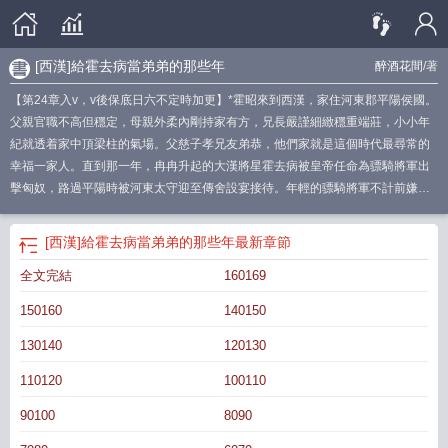
[西漢]給霍去病當弟弟的那些年
醉酒花間
/著
【第24章入v，v後保底日六不定時加更】*霍昭來到西漢，家住河東郡平陽侯國。
父親官職不高但穩定，母親外柔內剛持家有方，兄長嚴謹細緻穩重端莊，小小年
紀就透着家中頂梁柱的氣場。父慈子孝兄友弟恭，他們家就是這個時代最尋常的
幸福一家人。直到那一年，冉冉升起的大漢將星霍去病被皇帝任命為骠騎將軍出
擊匈奴，路過平陽時被河東太守迎至傳舍設宴接待。年輕的骠騎將軍不計前嫌跪
在霍爹面前，“去病早先不知是大人之子，不曾在大人身邊盡孝，望大人見諒。”霍
昭:？？？霍昭震驚看着一臉懵逼的老爹，瞳孔地震！霍去病啊！！！-劃重點-：
[西漢]給霍去病當弟弟的那些年
最新章節
1.主角獨自美麗莫得cp，無腦小白文，主角金手指粗粗粗長長長。2.架空背景，
全文完結
160169
劇情亂七八糟什麼都有，人物年齡生平有調整。3.文學城獨家發表，作者修文狂
魔，其餘平台盜文內容概不負責。4.《漢書·霍光傳》：會為票騎將軍擊匈奴，道
150160
140150
出河東，河東太守郊迎，負弩矢先驅，至平陽傳舍，遣吏迎霍中孺。中孺趨入拜
谒，將軍迎拜，因跪曰：“去病不早自知為大人遺體也。”中孺扶報叩頭，曰：“老
130140
120130
臣得托命將軍，此天力也。”去病大為中孺買田宅、奴婢而去。
110120
100110
——————————專欄預收求收藏~~~《帶着隨身阿飄始皇帝在秦末逆風翻
盤》——醉酒花間*姜晏出師的時候，師父千叮嚀萬囑咐，千萬别跟老秦家混，往
90100
8090
上數幾代，跟着他們混的全都沒有好下場。孝公家的，被車裂了；惠文王家的和