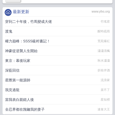
最新更新
www.yfxs.org
穿到二十年後，竹馬變成大佬
竹瑤君
渡鬼
醒時疏雨
權力巔峰：SSSS級村書記！
荒苑爆紅
神豪從逆襲人生開始
瀟瀟清楓
東京：幕後玩家
秋水瀟瀟
深藍回信
折枝伴酒
星際第一能源師
流浪家
我見過龍
裴不了
當我表白親錯人後
星知裡
全忍界都在觊觎我的妻子
速食大王