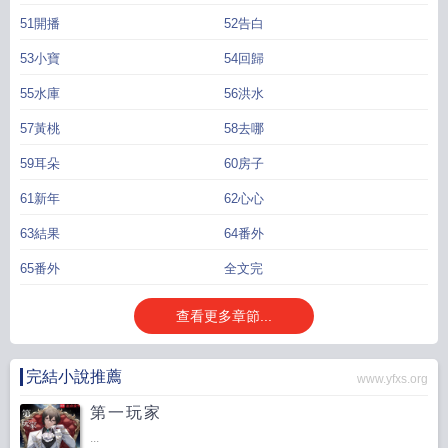
51開播
52告白
53小寶
54回歸
55水庫
56洪水
57黃桃
58去哪
59耳朵
60房子
61新年
62心心
63結果
64番外
65番外
全文完
查看更多章節...
完結小說推薦
www.yfxs.org
第一玩家
...