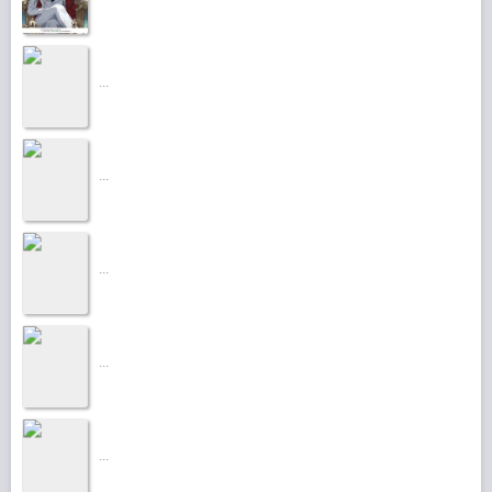
...
...
...
...
...