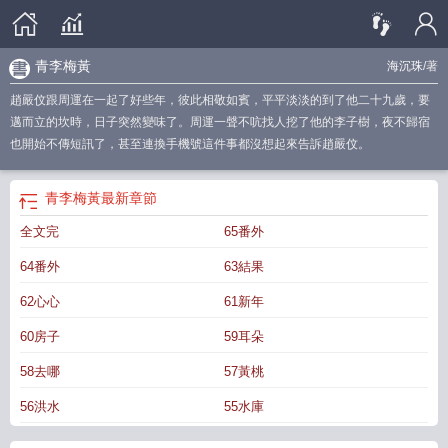
青李梅黃
海沉珠
/著
趙嚴伩跟周運在一起了好些年，彼此相敬如賓，平平淡淡的到了他二十九歲，要
邁而立的坎時，日子突然變味了。周運一聲不吭找人挖了他的李子樹，夜不歸宿
也開始不傳短訊了，甚至連換手機號這件事都沒想起來告訴趙嚴伩。
青李梅黃
最新章節
全文完
65番外
64番外
63結果
62心心
61新年
60房子
59耳朵
58去哪
57黃桃
56洪水
55水庫