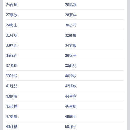
25台球
26協議
27事故
28新年
29爬山
30公司
31玫瑰
32紅痕
33尾巴
34衣服
35祝你
36盤子
37彈珠
38曲兒
39歸程
40情敵
41玩兒
42情敵
43剖析
44生意
45跟播
46生病
47勇氣
48雨天
49跳槽
50梅子