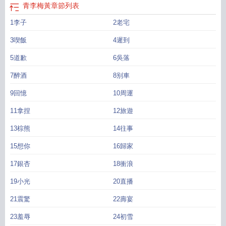
青李梅黃
章節列表
1李子
2老宅
3喫飯
4遲到
5道歉
6吳落
7醉酒
8别車
9回憶
10周運
11拿捏
12旅遊
13棕熊
14往事
15想你
16歸家
17銀杏
18衝浪
19小光
20直播
21震驚
22壽宴
23羞辱
24初雪