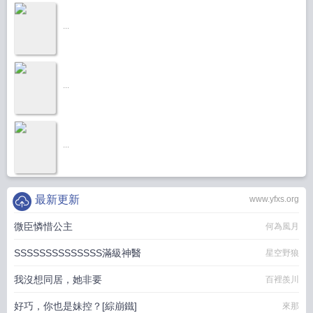
...
...
...
最新更新
www.yfxs.org
微臣憐惜公主
何為風月
SSSSSSSSSSSSSS滿級神醫
星空野狼
我沒想同居，她非要
百裡羨川
好巧，你也是妹控？[綜崩鐵]
來那