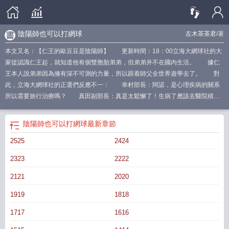
陰陽師也可以打網球
左木茶茶君
/著
本文又名：【仁王的歐豆豆是陰陽師】 更新時間：18：00立海大網球社的大
家從認識仁王起，就知道他有個雙胞胎弟弟，但弟弟并不在國內生活。 據仁
王本人說弟弟因為擁有深不可測的力量，所以跟着師父全世界遊學去了。 對
此，立海大網球社的正選們反應不一： 幸村部長：阿諾，是心理疾病的關系
所以需要旅行治療嗎？ 真田副部長：真是太鬆懈了！生病了應該去醫院積極
治療才對！ 柳：仁王弟弟的數據目前全是從仁王口中得到的，該數據的不穩
定性為百分之九十三點六。 切原：嘶——仁王前輩的弟弟是個不良嗎？學校
陰陽師也可以打網球
最新章節
都不收的那種，隻能去遊學？ 柳生：這個弟弟真的存在嗎？目前我沒有見過
2525
2424
關於弟弟的任何照片，就連雅治家也沒有對方的生活痕迹呢。 丸井：仁王的
雙胞胎弟弟？那就是長得一模一樣咯？希望性格不一樣。 桑原：弟弟啊，我
2323
2222
也想要弟弟。 喜歡捉弄人的仁王，在有弟弟這件事上非常嚴肅認真：我真的
有一個雙胞胎弟弟，超級黏人超級可愛超級強大的雙胞胎弟弟！ 當遊學歸來
2121
2020
的仁王千鶴，被哥哥帶到隊友面前，跟大家正式認識的時候，眾人看清對方的模
1919
1818
樣後大驚。 仁王千鶴，長得跟仁王有八分像，臉更圓溜一些，眼睛也更大更
圓，比起仁王多了幾分幼態可愛。 頭發是銀白色的（這是真發，仁王的頭發
1717
1616
是自己染的）腦袋上有兩個并排的璇兒，打眼看過去好像紮着兩小辮，兩個耳垂