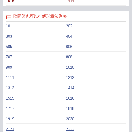
1515
1414
上各有一顆惹人眼的紅痣。 除此之外發型跟哥哥一樣，胸前都垂着小辮
兒。 他特别喜歡笑，看起來傻乎乎的。 “大家好，我叫仁王千鶴，我是一
名陰陽師哦。” 切原赤也自信接話，“我也是呢！我陰陽師的號都60級
陰陽師也可以打網球
章節列表
了！” 仁王千鶴笑眯眯的沒說話。 後來他們親眼看到仁王千鶴把纏着幸村
101
202
的惡鬼驅散，才明白這個陰陽師不是遊戲裡的陰陽師，而是傳說中除鬼鎮妖的陰
陽師！！ 對仁王來說，自己的歐豆豆是最可愛最強大且最乖巧的存在。
303
404
轉到立海大的第一天，歐豆豆積極參加立海大網球社的招新。 在歐豆豆當上
立海大網球社的正選時，仁王心裡還美滋滋的，他對柳生炫耀道，“看我弟弟，為
505
606
了我都來打網球了！” 結果下一秒，就見可愛的歐豆豆從面前走過，語氣雀躍
707
808
地跟人通着電話，“哼哼，我也是正選了，在比賽場上我可不會讓着你哦。”
“雖然你是我男朋友，但我也不會讓着你呢。” 電話那頭的聲音傳進柳生和仁王
909
1010
耳裡。 柳生看向石化在原地的仁王，同情地拍了拍他的肩膀，“嘖，真是可悲
1111
1212
啊，雅治。” “啊啊啊啊啊啊是誰？！那個人是誰？！” 仁王瘋了一樣追着
歐豆豆逼問。 食用指南： 1.主角是陰陽師，有抓鬼打妖的劇情，cp是不
1313
1414
二周助。 2.私設多，日常流，比賽一帶而過，但是立海大16+3。 3.幸村
1515
1616
的病私設成惡鬼纏身，會被主角“治”好。 4.除主角這對cp外，沒有副cp。本文
案已截圖，2025年1月2日
1717
1818
1919
2020
2121
2222