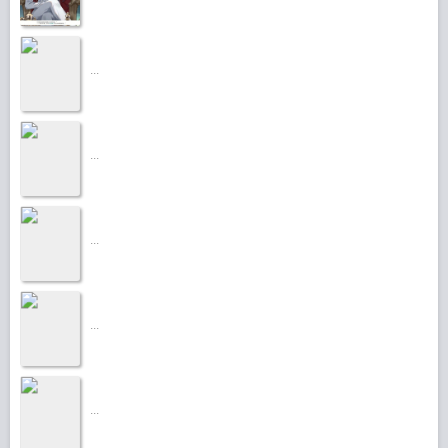
...
...
...
...
...