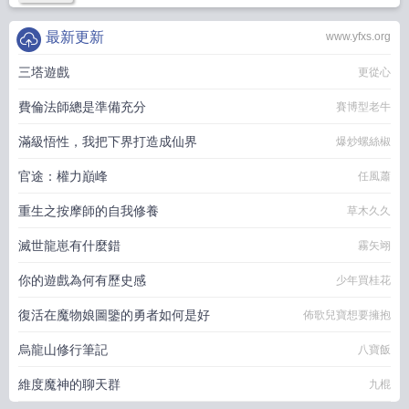
最新更新
www.yfxs.org
三塔遊戲
更從心
費倫法師總是準備充分
賽博型老牛
滿級悟性，我把下界打造成仙界
爆炒螺絲椒
官途：權力巔峰
任風蕭
重生之按摩師的自我修養
草木久久
滅世龍崽有什麼錯
霧矢翊
你的遊戲為何有歷史感
少年買桂花
復活在魔物娘圖鑒的勇者如何是好
佈歌兒寶想要擁抱
烏龍山修行筆記
八寶飯
維度魔神的聊天群
九棍