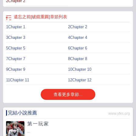
2Chapter 2
上，手還攥着他的領帶不肯撒開。向來有潔癖的男人，任由她蹭皺了高定西裝，
還怕她睡得不舒服，時不時托一下她的小腦袋。朋友約他出來喝酒。裴聿南抱着
女兒進門，掃了眼包廂，皺眉開口：“煙掐了，酒撤下去，音樂關小點。”眾人：
遺忘之前[破鏡重圓]
章節列表
“……”朋友受不了：“不喝酒不打牌，你來幹嗎？”裴聿南單手抱着女兒，另一隻手
1Chapter 1
2Chapter 2
拿過遙控器，熟練地點開《小豬佩奇》。小姑娘窩在他懷裡看得津津有味。男人
才慢條斯理地開口：“來給你們看看我女兒。”■男女都c，唯一■he■古早狗血風，
3Chapter 3
4Chapter 4
能保證的是過程酸澀，結尾甜，建議無腦看。■本文不适合對女主或男主任何一方
道德要求過高的讀者，不适合極端女主控或極端男主控讀者，婉拒寫作指導。預
5Chapter 5
6Chapter 6
收校霸和小白兔小甜文《星河入眸》
7Chapter 7
8Chapter 8
9Chapter 9
10Chapter 10
11Chapter 11
12Chapter 12
查看更多章節...
完結小說推薦
www.yfxs.org
第一玩家
...