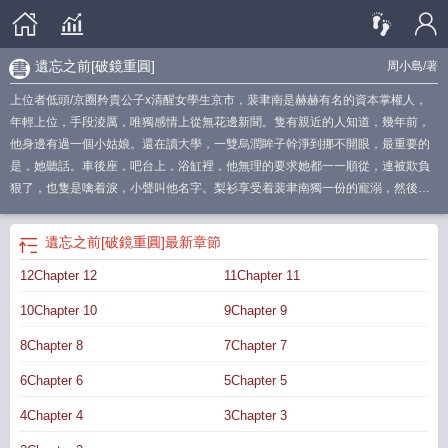
遺忘之前[破鏡重圓]
周小島
/著
上位者低頭/京圈矜貴公子x清醒女學生京市，裴聿南是赫赫有名的資本掌權人，
年輕上位，手段淩厲，唯獨感情上從無花邊新聞。隻有親近的人知道，幾年前，
他身邊有過一個小姑娘。還在讀大學，一雙烏潤眸子幹淨到挪不開眼，最重要的
是，她聽話。車後座，吧台上，浴缸裡，他無理的要求她都一一順從，連被欺負
狠了，也隻是噙着淚，小聲叫他名字。梨衫享受着裴聿南獨一份的寵溺，然後在
恰當的時機，一腳踹了他，遠走高飛。裴聿南發狠，話說得決絕：“有本事你這輩
子别回來求我。”她還真消失得幹幹淨淨。-五年後。再次回到京市，是為了給女兒
遺忘之前[破鏡重圓]
最新章節
治病。為了項目融資，梨衫不得不低頭，去求裴聿南。宴會燈火輝煌，她卑微讨
12Chapter 12
11Chapter 11
好，眼底透着膽怯。裴聿南一身西裝，矜貴又高高在上，眸中透着寒意。“合作？”
“你以為你是誰？”所有人都知道裴聿南恨極了她。合作不談，資金不借，處處給她
10Chapter 10
9Chapter 9
使絆子。某日，朋友打來電話：“我好像在醫院看見喬梨衫了。”“關我什麼事？”“還
牽了個小女孩。”…那晚大雨滂沱，向來高貴冷峻的裴總裁頭一回失態，一路飙到
8Chapter 8
7Chapter 7
180邁，最後卻蹲守在一個老舊居民小區。雨滴從他下頜滑落，男人咬着牙：“你
6Chapter 6
5Chapter 5
還想把女兒瞞我到什麼時候？”【小劇場】人人都知道，南源集團的裴總冷漠狠
戾，對誰都沒個好臉色，發起火來更是能把手下人罵哭。最近卻有人發現，裴聿
4Chapter 4
3Chapter 3
南走到哪兒都抱着個小女孩。小姑娘紮兩個小辮戴草莓發卡，軟乎乎地趴在他肩