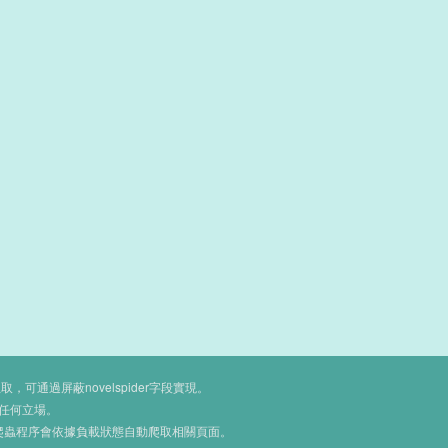
通過屏蔽novelspider字段實現。
任何立場。
爬蟲程序會依據負載狀態自動爬取相關頁面。