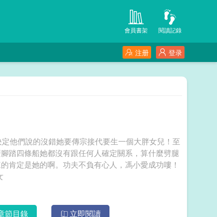
會員書架
閱讀記錄
注册
登录
決定他們說的沒錯她要傳宗接代要生一個大胖女兒！至
麼腳踏四條船她都沒有跟任何人確定關系，算什麼劈腿
來的肯定是她的啊。功夫不負有心人，馮小愛成功嘍！
去父留女
章節目錄
立即閱讀