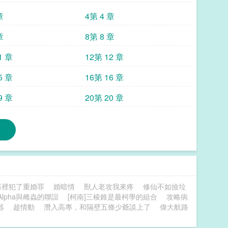
章
4第 4 章
章
8第 8 章
1 章
12第 12 章
5 章
16第 16 章
9 章
20第 20 章
器裡犯了重婚罪
婚暗情
獸人老攻我來疼
修仙不如撿垃
Alpha與雌蟲的聯誼
[柯南]三棱錐是最柯學的組合
攻略病
器
趁情動
潛入高專，和隔壁五條少爺談上了
偉大航路