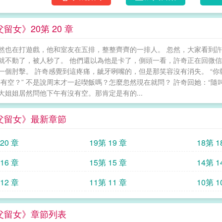
留女》20第 20 章
然也在打遊戲，他和室友在五排，整整齊齊的一排人。 忽然，大家看到
就不動了，被人秒了。 他們還以為他是卡了，側頭一看，許奇正在回微信
一個肘擊。 許奇感覺到這疼痛，龇牙咧嘴的，但是那笑容沒有消失。 “你
午有空？” 不是說周末才一起喫飯嗎？怎麼忽然現在就問？ 許奇回她：“隨
大姐姐居然問他下午有沒有空。那肯定是有的...
父留女》最新章節
20 章
19第 19 章
18第 1
16 章
15第 15 章
14第 1
12 章
11第 11 章
10第 1
父留女》章節列表