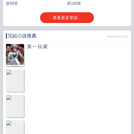
第99章
第100章
查看更多章節...
完結小說推薦
www.yfxs.org
第一玩家
...
...
...
...