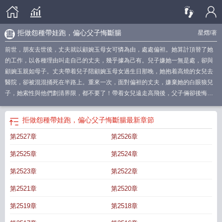
拒做怨種帶娃跑，偏心父子悔斷腸
星熠
/著
前世，朋友去世後，丈夫就以顧婉玉母女可憐為由，處處偏袒。她算計頂替了她
的工作，以各種理由叫走自己的丈夫，幾乎據為己有。兒子嫌她一無是處，卻與
顧婉玉親如母子。丈夫帶着兒子陪顧婉玉母女過生日那晚，她抱着高燒的女兒去
醫院，卻被混混捅死在半路上。重來一次，面對偏袒的丈夫，嫌棄她的白眼狼兒
子，她索性與他們劃清界限，都不要了！帶着女兒遠走高飛後，父子倆卻後悔
了，發瘋一般想要找到她。昔日冷漠的男人紅了眼，看向她深情款款：“蔓婷，回
來好嗎？”白眼狼兒子下跪哭着求原諒：“媽媽我錯了，你回來吧！”
拒做怨種帶娃跑，偏心父子悔斷腸
最新章節
第2527章
第2526章
第2525章
第2524章
第2523章
第2522章
第2521章
第2520章
第2519章
第2518章