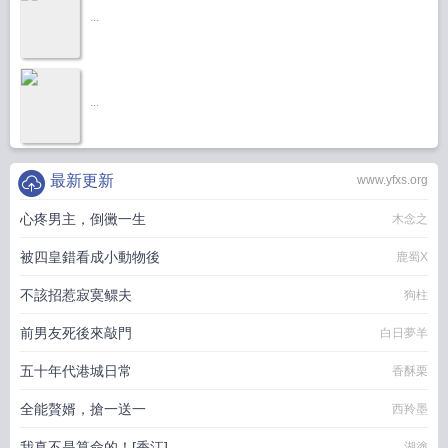
...
...
最新更新
www.yfxs.org
心疼男主，倒黴一生
木念之
被四皇錯看成小動物後
鹿蜀X
不該招惹寂寞鳏夫
狗柱
前男友死後來敲門
白日夢羊
五十年代港城日常
香酥栗
全能贅婿，搶一送一
西羚墨
我真不是算命的！[香江]
湖塗