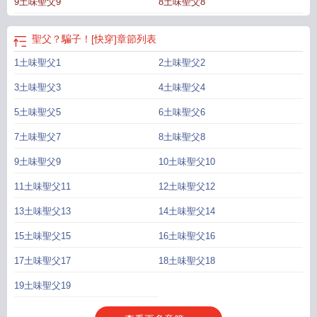
9土味聖父9
8土味聖父8
世界，不一定按照順序寫，以正文為主*受是路滿，很會騙人（大概？）萬人迷
受，每個世界的攻都是一個人主世界he最初文案2022.11.1，修改版本有記錄
聖父？騙子！[快穿]
章節列表
1土味聖父1
2土味聖父2
3土味聖父3
4土味聖父4
5土味聖父5
6土味聖父6
7土味聖父7
8土味聖父8
9土味聖父9
10土味聖父10
11土味聖父11
12土味聖父12
13土味聖父13
14土味聖父14
15土味聖父15
16土味聖父16
17土味聖父17
18土味聖父18
19土味聖父19