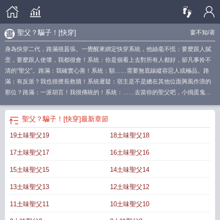
聖父？騙子！[快穿]
宴不知
/著
身為快穿二代，路滿很囂張。一覺醒來綁定快穿系統，他絲毫不慌：要麼跟人膩
歪，要麼跟人使壞，我都很會！系統：你是個看上去對所有人都好，卻凡事拎不
清的“聖父”。路滿：我確實心善！系統：額……需要無底線縱容惡人或極品。路
滿：有反派？我也很擅長救贖！系統遲疑：宿主是不是總在其他位面興風作浪的
那位？路滿：一派胡言！我很傳統的！系統：……去當你的聖父吧，小搗蛋鬼。
【土味聖父：九十年代進城】【綠茶聖父：豪門恩怨日常】【寡夫聖父：舌尖上
的小老闆】……【你男扮女裝，一身武藝，是亂世爭霸背景裡被送到暴君枕邊的
聖父？騙子！[快穿]
最新章節
刺客，卻總在關鍵時刻下不了手，延誤了最好的時機……】路滿：不是不會暗
19土味聖父19
18土味聖父18
殺，而是美人計更有性價比。暴君：别以為孤看不穿你的小心思！路滿：冤枉
啊！我真的是姑娘！暴君：？！【你是恐怖靈異文裡最讓讀者唾棄的愚蠢“聖父”，
17土味聖父17
16土味聖父16
大家原本能在主角的帶領下規避危險，是你一次次不聽勸和道德綁架害得主角團
陷入無數危機，導緻最後隻有主角一人活下來……】路滿：什麼床底有鬼，明明
15土味聖父15
14土味聖父14
是有人偷窺我！到底是誰？别讓我逮着！主角團和鬼：……【你是苦情文裡反派
13土味聖父13
12土味聖父12
的傻弟弟……】路滿：傻子你們都要整？！系統：這次的聖父不是你，你要和反
派哥哥一起刁難阻礙聖父主角，直到聖父主角被逼得徹底黑化，完成讀者的心
11土味聖父11
10土味聖父10
願！路滿：做壞事成全他人，怎麼不算是一種悲情聖父呢？……文案隻是部分小