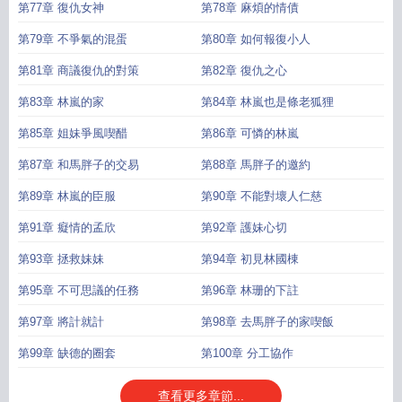
第77章 復仇女神
第78章 麻煩的情債
第79章 不爭氣的混蛋
第80章 如何報復小人
第81章 商議復仇的對策
第82章 復仇之心
第83章 林嵐的家
第84章 林嵐也是條老狐狸
第85章 姐妹爭風喫醋
第86章 可憐的林嵐
第87章 和馬胖子的交易
第88章 馬胖子的邀約
第89章 林嵐的臣服
第90章 不能對壞人仁慈
第91章 癡情的孟欣
第92章 護妹心切
第93章 拯救妹妹
第94章 初見林國棟
第95章 不可思議的任務
第96章 林珊的下註
第97章 將計就計
第98章 去馬胖子的家喫飯
第99章 缺德的圈套
第100章 分工協作
查看更多章節...