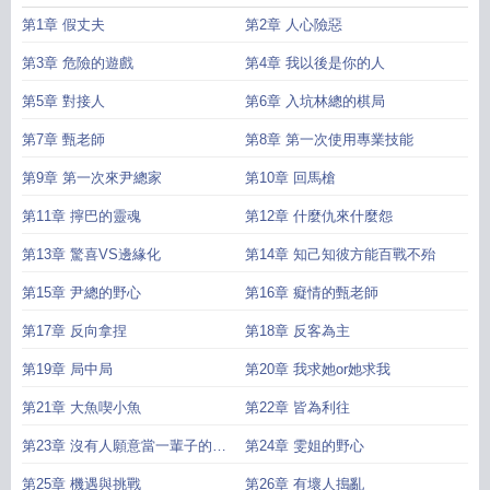
第1章 假丈夫
第2章 人心險惡
第3章 危險的遊戲
第4章 我以後是你的人
第5章 對接人
第6章 入坑林總的棋局
第7章 甄老師
第8章 第一次使用專業技能
第9章 第一次來尹總家
第10章 回馬槍
第11章 擰巴的靈魂
第12章 什麼仇來什麼怨
第13章 驚喜VS邊緣化
第14章 知己知彼方能百戰不殆
第15章 尹總的野心
第16章 癡情的甄老師
第17章 反向拿捏
第18章 反客為主
第19章 局中局
第20章 我求她or她求我
第21章 大魚喫小魚
第22章 皆為利往
第23章 沒有人願意當一輩子的棋
第24章 雯姐的野心
子
第25章 機遇與挑戰
第26章 有壞人搗亂