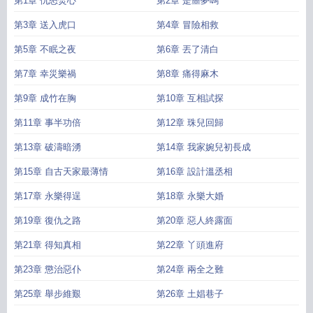
第1章 仇怒焚心
第2章 是噩夢嗎
第3章 送入虎口
第4章 冒險相救
第5章 不眠之夜
第6章 丟了清白
第7章 幸災樂禍
第8章 痛得麻木
第9章 成竹在胸
第10章 互相試探
第11章 事半功倍
第12章 珠兒回歸
第13章 破濤暗湧
第14章 我家婉兒初長成
第15章 自古天家最薄情
第16章 設計溫丞相
第17章 永樂得逞
第18章 永樂大婚
第19章 復仇之路
第20章 惡人終露面
第21章 得知真相
第22章 丫頭進府
第23章 懲治惡仆
第24章 兩全之難
第25章 舉步維艱
第26章 土娼巷子