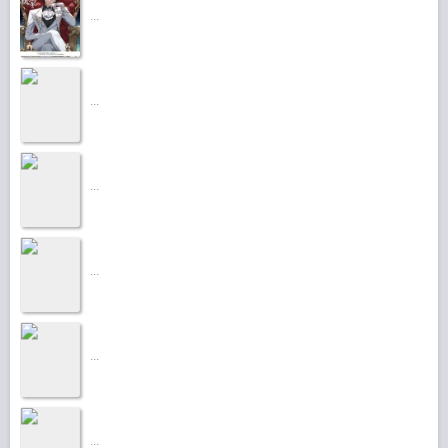
...
...
...
...
...
...