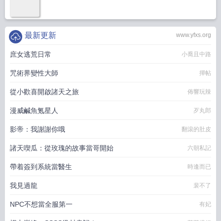
最新更新
www.yfxs.org
庶女逃荒日常
小喬且中路
咒術界變性大師
撣帖
從小歡喜開啟諸天之旅
佈響玩辣
漫威鹹魚氪星人
歹丸郎
影帝：我謝謝你哦
翻滾的肚皮
諸天喫瓜：從玫瑰的故事當哥開始
六朝私記
帶着簽到系統當醫生
時逢而已
我見過龍
裴不了
NPC不想當全服第一
有妃