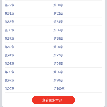
第79章
第80章
第81章
第82章
第83章
第84章
第85章
第86章
第87章
第88章
第89章
第90章
第91章
第92章
第93章
第94章
第95章
第96章
第97章
第98章
第99章
第100章
查看更多章節...