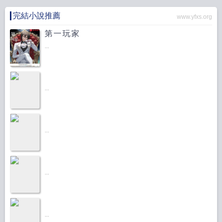
完結小說推薦
www.yfxs.org
第一玩家
...
...
...
...
...