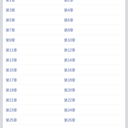
第1章
第2章
第3章
第4章
第5章
第6章
第7章
第8章
第9章
第10章
第11章
第12章
第13章
第14章
第15章
第16章
第17章
第18章
第19章
第20章
第21章
第22章
第23章
第24章
第25章
第26章