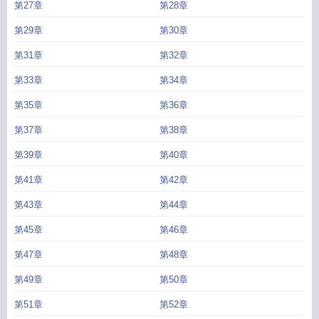
第27章
第28章
第29章
第30章
第31章
第32章
第33章
第34章
第35章
第36章
第37章
第38章
第39章
第40章
第41章
第42章
第43章
第44章
第45章
第46章
第47章
第48章
第49章
第50章
第51章
第52章