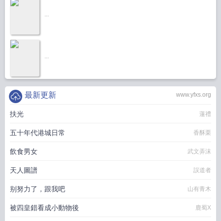
...
...
最新更新
www.yfxs.org
扶光
蓮禮
五十年代港城日常
香酥栗
飲食男女
武文弄沫
天人圖譜
誤道者
别努力了，跟我吧
山有青木
被四皇錯看成小動物後
鹿蜀X