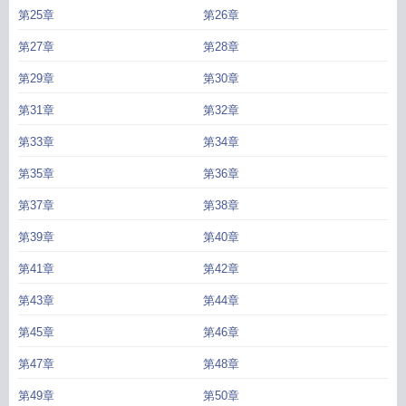
第25章
第26章
第27章
第28章
第29章
第30章
第31章
第32章
第33章
第34章
第35章
第36章
第37章
第38章
第39章
第40章
第41章
第42章
第43章
第44章
第45章
第46章
第47章
第48章
第49章
第50章