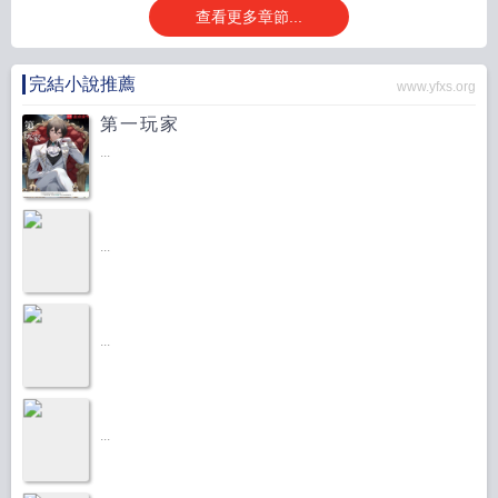
查看更多章節...
完結小說推薦
www.yfxs.org
第一玩家
...
...
...
...