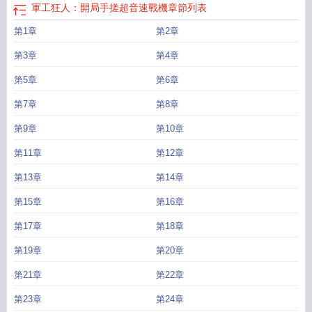
軍工狂人：開局手搓超音速戰機
章節列表
第1章
第2章
第3章
第4章
第5章
第6章
第7章
第8章
第9章
第10章
第11章
第12章
第13章
第14章
第15章
第16章
第17章
第18章
第19章
第20章
第21章
第22章
第23章
第24章