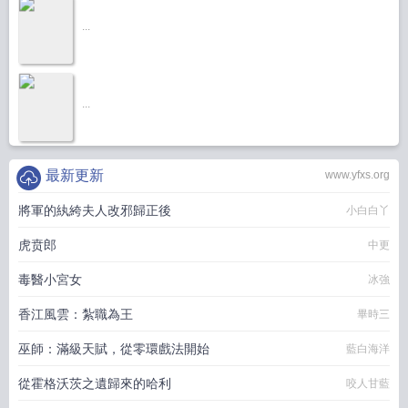
...
...
最新更新
www.yfxs.org
將軍的紈絝夫人改邪歸正後
小白白丫
虎贲郎
中更
毒醫小宮女
冰強
香江風雲：紮職為王
畢時三
巫師：滿級天賦，從零環戲法開始
藍白海洋
從霍格沃茨之遺歸來的哈利
咬人甘藍