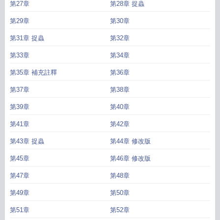
第27章
第28章 捉蟲
第29章
第30章
第31章 捉蟲
第32章
第33章
第34章
第35章 補充註釋
第36章
第37章
第38章
第39章
第40章
第41章
第42章
第43章 捉蟲
第44章 修改版
第45章
第46章 修改版
第47章
第48章
第49章
第50章
第51章
第52章