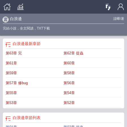
白浪邊
涼蟬
/著
完結小說，全文閱讀，TXT下載
白浪邊
最新章節
第63章 完
第62章 捉蟲
第61章
第60章
第59章
第58章
第57章 修bug
第56章
第55章
第54章
第53章
第52章
白浪邊
章節列表