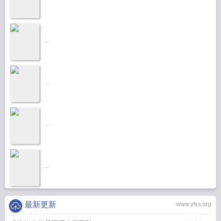
...
...
...
...
最新更新
www.yfxs.org