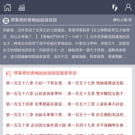
彈幕裡的青梅姐姐就很甜
硒钍小影
/著
穿劇後，沈停雲成了女海王的七號備胎。看着彈幕刷屏【女主剛剛跟男五才偷喫
完，所以才來晚了。】【青梅在門外等了一小時了！】沈停雲果斷甩開遞酒的原
女主，轉身走向路燈下搓手哈氣的青梅姐姐。什麼高冷學神、草根天才，誰愛當
女主的經驗包誰當去！拒絕原女主一次，解鎖原身一層天才技能；遠離海後兩
步，激活隱藏劇情開啟新篇章。過目不忘、建模滿級、商業嗅覺、通通覺醒……
當蘇曼萦的系統提示【攻略目標失效】時，沈停雲已經牽着青梅的手登上财經頭
條。後來全網熱搜：#那個被女海王倒追的炮灰男七，怎麼成科技新貴了#頒獎禮
彈幕裡的青梅姐姐就很甜
最新章節
上，被譽為純愛天花闆的季時雨一襲高定，對着鏡頭晃了晃婚戒：“公司股份？那
第一百五十八章 介紹一下和女朋友
第一百五十七章 情緒復雜迷失眼迷
都是我家阿雲的。”“我？當然也是。”本書又名《女頻劇裡當炮灰？我靠彈幕拐走
純愛天花闆》《給海後當魚沒興趣，我隻想安心搞科研》《看到彈幕後逆襲，昔
約會
宮
第一百五十六章 以前原身靠季時雨
第一百五十五章 雙木醫院去親子鑒
日校花倒追我》
養
定
第一百五十四章 見季懸暮笑着迎上
第一百五十三章 人家私事不好提意
去
見
第一百五十二章 冰鎮水果果汁透心
第一百五十一章 好言難勸本該死的
涼
鬼
第一百五十章 必須抓出偷外賣小賊
第一百四十九章 并不接觸學生會矛
盾