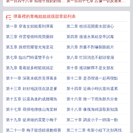
第一百四十八章 知禮守禮奶奶很喜
第一百四十七章 占據一切反過來安
歡
慰
彈幕裡的青梅姐姐就很甜
章節列表
第一章 穿進女頻能看到彈幕
第二章 枝頭花開蜜水甜漬心
第三章 停雲發燒時雨買藥歸
第四章 接過水果給皇帝試毒
第五章 路燈照耀發光海棠花
第六章 所畫不對嚇裂眼鏡片
第七章 臨出門時還雙手合十
第八章 忙回消息不顧頭發濕
第九章 看着挺多輕鬆就搞定
第十章 搖頭解釋不是女朋友
第十一章 深夜未眠所見彈幕多
第十二章 是否喫過一起再喫點
第十三章 好好地說現在誰是爹
第十四章 近兩小時比逛街還累
第十五章 以退為進釣成翹嘴魚
第十六章 推一下雨魚餅共分食
第十七章 尋掃地僧後山海棠林
第十八章 像塊海綿汲取新知識
第十九章 徒弟做的震驚小梅子
第二十章 調皮小子一靜識一動
第二十一章 梅子疑惑錯過數模賽
第二十二章 有新小組下次别再找