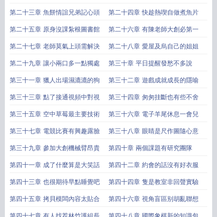
第二十三章 魚餅情誼兄弟記心頭
第二十四章 快趁熱喫自做煮魚片
第二十五章 原身沒課紮根圖書館
第二十六章 有陳老師大創必第一
第二十七章 老師莫氣上頭需解決
第二十八章 愛屋及烏自己的姐姐
第二十九章 讓小兩口多一點獨處
第三十章 平日提醒發愁不多說
第三十一章 獵人出場濕漉漉的狗
第三十二章 遊戲成就成長的隱喻
第三十三章 點了接通視頻中對視
第三十四章 匆匆挂斷也有些不舍
第三十五章 空中草莓最主要技術
第三十六章 電子羊尾休息一會兒
第三十七章 電競比賽有興趣露臉
第三十八章 眼睛是尺作圖隨心意
第三十九章 參加大創機械臂昂貴
第四十章 兩個課題有研究團隊
第四十一章 成了什麼算是大笑話
第四十二章 約會的話沒有好衣服
第四十三章 也很期待早點睡覺吧
第四十四章 隻是教室非回聲實驗
第四十五章 拷貝模闆內容太貼合
第四十六章 視角盲區别胡亂聯想
第四十七章 有人找茬林竹護組長
第四十八章 國際象棋新的知識包