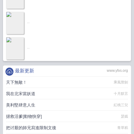
...
...
最新更新
www.yfxs.org
天下無敵！
乘風禦劍
我在北宋當妖道
十月默言
美利堅肆意人生
紅桃三兒
拯救活爹[動物快穿]
瑟嫣
把讨厭的師兄寫進限制文後
青草糕