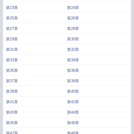
第23章
第24章
第25章
第26章
第27章
第28章
第29章
第30章
第31章
第32章
第33章
第34章
第35章
第36章
第37章
第38章
第39章
第40章
第41章
第42章
第43章
第44章
第45章
第46章
第47章
第48章