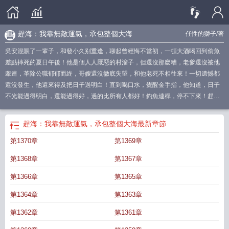
趕海：我靠無敵運氣，承包整個大海
任性的獅子
/著
吳安混賬了一輩子，和發小久别重逢，聊起曾經悔不當初，一頓大酒喝回到偷魚
差點摔死的夏日午後！他是個人人厭惡的村溜子，但還沒那麼糟，老爹還沒被他
牽連，革除公職郁郁而終，哥嫂還沒徹底失望，和他老死不相往來！一切遺憾都
還沒發生，他還來得及把日子過明白！直到喝口水，覺醒金手指，他知道，日子
不光能過得明白，還能過得好，過的比所有人都好！釣魚連桿，停不下來！趕海
撿貨，撿的腰直不起來！捕魚爆倉，忙不過來！人生開挂，縱橫大海！走上人生
巔峰後，暮然回首，原來大海都已經被他承包！
趕海：我靠無敵運氣，承包整個大海
最新章節
第1370章
第1369章
第1368章
第1367章
第1366章
第1365章
第1364章
第1363章
第1362章
第1361章