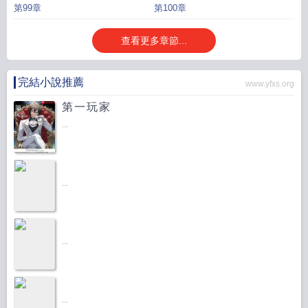
第99章
第100章
查看更多章節...
完結小說推薦
www.yfxs.org
第一玩家
...
...
...
...