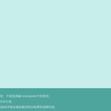
通過屏蔽novelspider字段實現。
任何立場。
爬蟲程序會依據負載狀態自動爬取相關頁面。