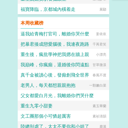
福寶降臨，京都城內橫着走
展鄢
本周收藏榜
逼我給青梅打官司，離婚你哭什麼
姜依依
把暴君揍成戀愛腦後，我連夜跑路
千苒君笑
重生後，瘋批學神把我摁在牆上親
小漂亮
我巔峰，你瘋癲，退婚後你閃遠點
甘草微漾
真千金被讀心後，發癲創飛全世界
春風不渡
老男人，每天都想親親抱抱
一顆嫩白菜
父女都愛白月光，我離婚你們哭什麼
重生九零小甜妻
淡月微雲
素玉華蘭
文工團那個小可憐超厲害
素衫清韻
陸總别虐了，太太不要你和小姐了
鹿溪