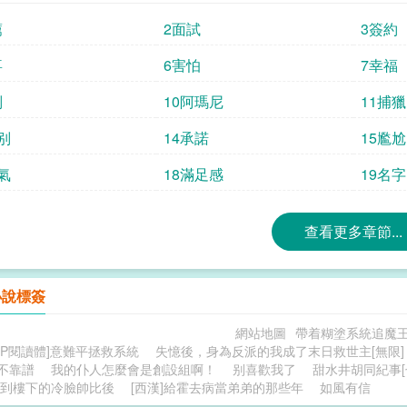
薦
2面試
3簽約
喜
6害怕
7幸福
别
10阿瑪尼
11捕獵
别
14承諾
15尷尬
氣
18滿足感
19名字
查看更多章節...
小說標簽
網站地圖
帶着糊塗系統追魔
HP閱讀體]意難平拯救系統
失憶後，身為反派的我成了末日救世主[無限]
不靠譜
我的仆人怎麼會是創設組啊！
别喜歡我了
甜水井胡同紀事[
到樓下的冷臉帥比後
[西漢]給霍去病當弟弟的那些年
如風有信