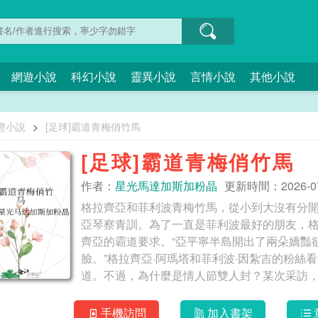
網遊小說
科幻小說
靈異小說
言情小說
其他小說
豐小說
>
[足球]霸道青梅俏竹馬
[足球]霸道青梅俏竹馬
作者：
星光馬達加斯加粉晶
更新時間：2026-07-
格拉齊亞和菲利波青梅竹馬，從小到大沒有分
亞琴察青訓。為了一直是菲利波最好的朋友，
齊亞的霸道要求。“亞平寧半島開出了兩朵嬌豔
臉。”格拉齊亞·阿瑪塔和菲利波·因紮吉的粉絲看
道。不過，為什麼是情人節雙人封？某次采訪
麼？因紮吉：我和我的老婆，我們從出生就認
事，更重要的是，我的身心都隻屬於她。格拉齊
手機訪問
加入書架