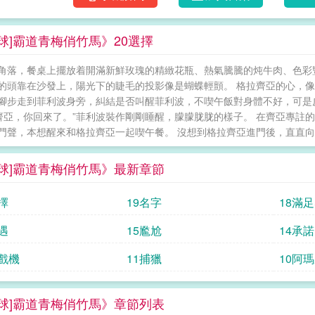
催生的粉絲。倒不是有什麼高大上的理由，隻是
菲利波的戀愛故事。霸道事業腦遲鈍超模青梅??
足球]霸道青梅俏竹馬》20選擇
潔，嚴重ooc。2.男強女更強。3.男主事業線
搞事業，後期男主搞事業 [足球]霸道青梅俏竹馬
角落，餐桌上擺放着開滿新鮮玫瑰的精緻花瓶、熱氣騰騰的炖牛肉、色彩
的頭靠在沙發上，陽光下的睫毛的投影像是蝴蝶輕顫。 格拉齊亞的心，像
腳步走到菲利波身旁，糾結是否叫醒菲利波，不喫午飯對身體不好，可是
“齊亞，你回來了。”菲利波裝作剛剛睡醒，朦朦胧胧的樣子。 在齊亞專
門聲，本想醒來和格拉齊亞一起喫午餐。 沒想到格拉齊亞進門後，直直向他
足球]霸道青梅俏竹馬》最新章節
擇
19名字
18滿
遇
15尷尬
14承諾
遊戲機
11捕獵
10阿
足球]霸道青梅俏竹馬》章節列表