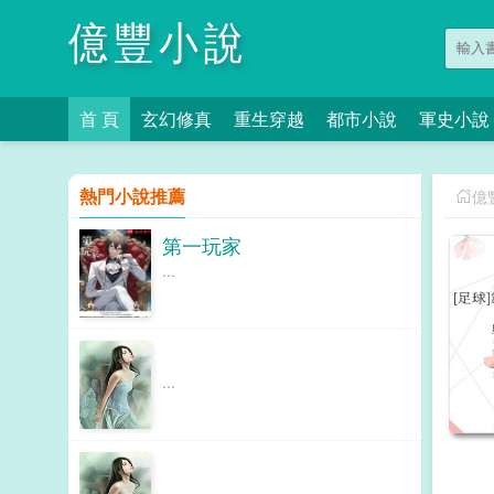
億豐小說
首 頁
玄幻修真
重生穿越
都市小說
軍史小說
熱門小說推薦
億
第一玩家
...
...
...