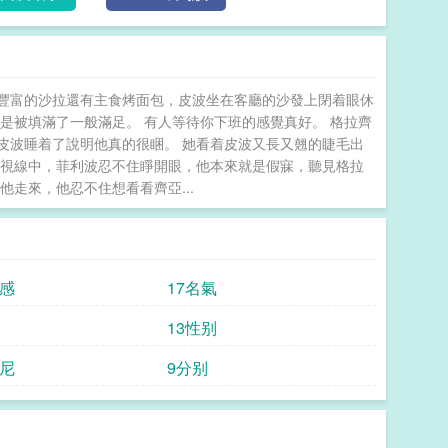
單純想知道兩位顏值top的子女會有多美。格拉齊亞和
??包容戀愛腦心機球星竹馬閱讀指南：1.男身心雙
不變，女主事業線大開金手指。4.主要談戀愛，前期女主
豐富的沙拉還有主食烤面包，皮波坐在客廳的沙發上閉着眼休
是被填滿了一般滿足。 有人等待你下班的感覺真好。 格拉齊
皮波睡着了說明他真的很睏。 她看着皮波又長又翹的睫毛出
註的視線中，菲利波忍不住睜開眼，他本來就是假寐，聽見格拉
走來，他忍不住想看看齊亞...
足感
17名氣
13性别
瑪尼
9分别