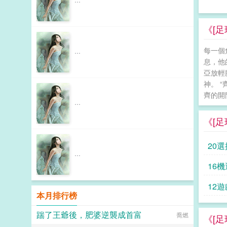
《[
每一個
...
息，他
亞放輕
神。 
齊的開
...
《[
20選
...
16機
12
本月排行榜
踹了王爺後，肥婆逆襲成首富
喬燃
《[