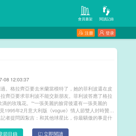
會員書架
閱讀記錄
注册
登录
08 12:03:37
開過。格拉齊亞要去米蘭當模特了，她的菲利波還在皮
格拉齊亞要求菲利波不能交新朋友。菲利波答應了格拉
欲滴的玫瑰花。”“一張美麗的臉背後還有一張美麗的
見1995年2月意大利版《vogue》情人節雙人封時贊歎
，記者提問因紮吉：和其他球星比，你最驕傲的事是什
識，我們從小一起長大，從來沒有錯過彼此的人生大
亞·阿瑪塔和菲利波·因紮吉的粉絲大概是全球最喜歡
章節目錄
立即閱讀