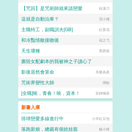
【咒回】是咒術師就來談戀愛
桂溪刀
這就是自動泊車？
泯小樓
主職特工，副職訓夫[GB]
紅姜花
和冷豔情敵接吻後
祖之弋
天生壞種
黑西裝
撕毀女配劇本的我被神之子讀心了
影後居然會算命
養樂多不加冰
耳聽為真
咒術界變性大師
撣帖
[全職]唉，青春！唉，資本！
安靜喝茶
新書入庫
排球戀愛多線進行中
小羊紅豆包
落跑新娘，總裁有個娃娃親
貓小咪