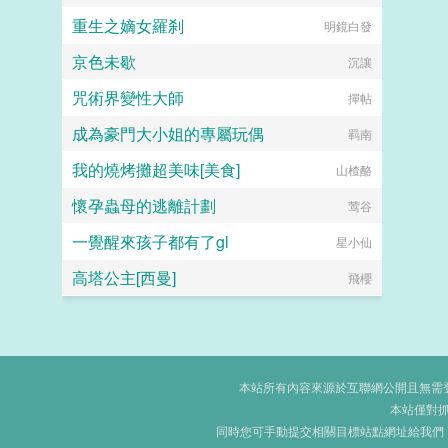
重生之嫡女羅刹
明鏡白發
京色未歇
沉讓
咒術界變性大師
撣帖
成為豪門大小姐的專屬玩偶
羁南
我的燒烤攤超美味[美食]
山楂酪
懷孕蟲母的逃離計劃
莺谷
一覺醒來孩子都有了gl
星小仙
高塔公主[西曼]
飛櫻
本站所有內容來源於互聯網公開且無需登錄
本站僅對
同時您可手動提交相關目標站點網址給我們