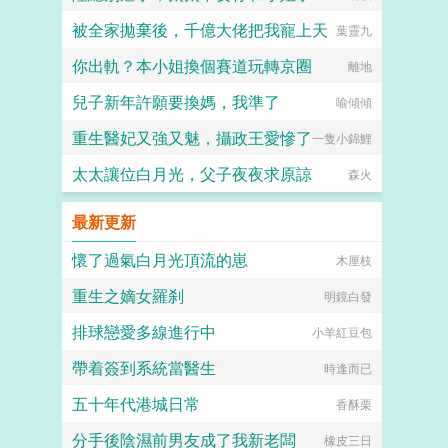
被全家拋棄後，千億大佬把我寵上天
葉靈九
你出軌？本小姐換個賽道玩轉京圈
離地
兒子新年許願要換媽，我準了
喻傾傾
重生醫妃又強又魅，攝政王愛慘了
一隻小錦鯉
太太讓位白月光，父子夜夜求原諒
森火
最新更新
懷了過氣白月光頂流的崽
木厘枝
重生之嫡女羅刹
明鏡白發
排球戀愛多線進行中
小羊紅豆包
帶着簽到系統當醫生
時逢而已
五十年代港城日常
香酥栗
分手後陰濕前男友成了我新老闆
橡皮三日