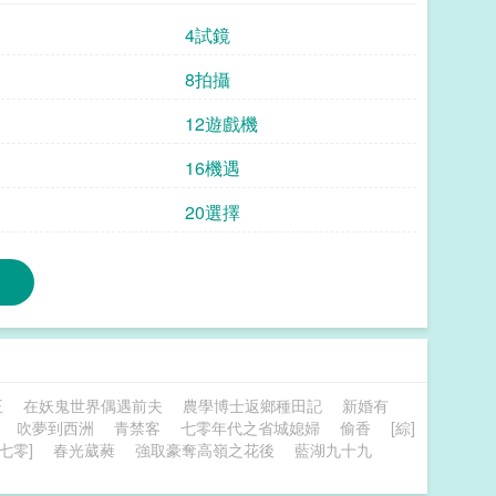
4試鏡
8拍攝
12遊戲機
16機遇
20選擇
王
在妖鬼世界偶遇前夫
農學博士返鄉種田記
新婚有
吹夢到西洲
青禁客
七零年代之省城媳婦
偷香
[綜]
七零]
春光葳蕤
強取豪奪高嶺之花後
藍湖九十九