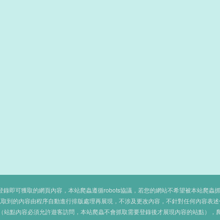
即可獲取的網頁內容，本站爬蟲遵循robots協議，若您的網站不希望被本站爬蟲抓取，可
抓取到的內容由程序自動進行排版處理再展現，不涉及更改內容，不針對任何內容表述
（站點內容必須允許遊客訪問，本站爬蟲不會抓取需要登錄後才展現內容的站點），