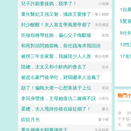
兒子許願要後媽，我準了！
小福滿
1自
重生醫妃又強又魅，攝政王愛慘了
一隻小錦鯉
5驚
封少醒醒！夫人靠玄學風靡帝都了
禾言櫟瑟
9分
拒做怨種帶娃跑，偏心父子悔斷腸
星熠
13性
和死對頭閃婚當晚，前任跳海求我回頭
被拐三年全家厭，我嫁陸少人人羨
17名
獨步尋夢
荔枝林
陸總，太太又和小鮮肉約會去了
似水
被趕出豪門後孕吐，财閥繼承人追瘋了
顛了！偏執大佬一心想靠孩子上位
醒栖月
宥柒
熱門
拿回身體後，主母她復仇二嫁兩不誤
小茜兒
霍總，夫人甩掉你後在線征婚了！
馨元
孕
[
皎皎月光
千手葵
夏小檀
天
撞
重生嬌嬌女馴養攝政王
生花妙筆