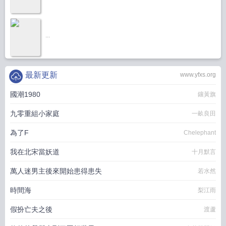
...
最新更新
www.yfxs.org
國潮1980
鑲黃旗
九零重組小家庭
一畝良田
為了F
Chelephant
我在北宋當妖道
十月默言
萬人迷男主後來開始患得患失
若水然
時間海
梨江雨
假扮亡夫之後
渡蘆