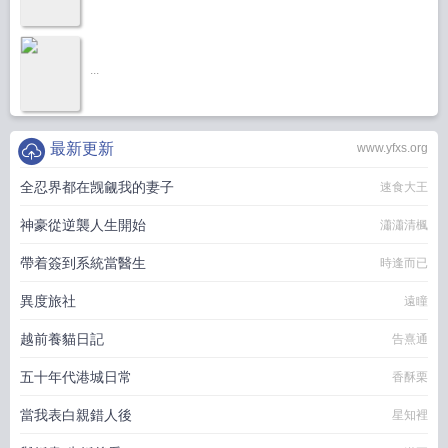
...
最新更新
www.yfxs.org
全忍界都在觊觎我的妻子
速食大王
神豪從逆襲人生開始
瀟瀟清楓
帶着簽到系統當醫生
時逢而已
異度旅社
遠瞳
越前養貓日記
告熹通
五十年代港城日常
香酥栗
當我表白親錯人後
星知裡