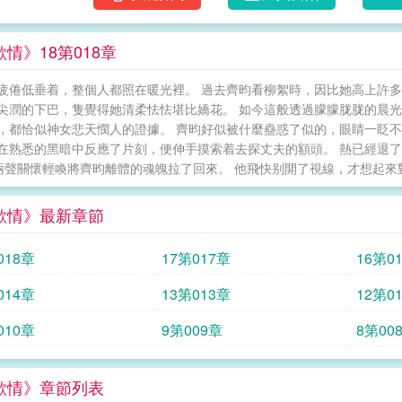
待她慢慢體貼，二人的病雖都未愈，卻也算恩
廝磨的夜晚，她突然能看見了。柳絮欣喜萬分
情》18第018章
人眉目俊逸，儀質風流瑰瑋，漆眸中倒映着她
陌生人。2、齊昀身為天子親外甥，自小頗得聖
疲倦低垂着，整個人都照在暖光裡。 過去齊昀看柳絮時，因比她高上許
性，輕世傲物，除了權勢，極少把什麼放在心
尖潤的下巴，隻覺得她清柔怯怯堪比嬌花。 如今這般透過朦朦胧胧的晨
夫。齊昀望着她那雙水霧朦胧、毫無神采的眼
，都恰似神女悲天憫人的證據。 齊昀好似被什麼蠱惑了似的，眼睛一眨不
言，這不過是一場有幾分意趣的玩樂。因此哪
在熟悉的黑暗中反應了片刻，便伸手摸索着去探丈夫的額頭。 熱已經退了，
女人膽小怯懦，果然溫順妥協，任他擺佈。然
 兩聲關懷輕喚將齊昀離體的魂魄拉了回來。 他飛快别開了視線，才想起來對
到輾轉難安，終於痛苦了悟。這個溫順懦弱、
心上埋下情種最終破土生花，肆意瘋長。※註：
歡情》最新章節
史朝代純架空，可能會有雜糅。巧取豪奪、欺
018章
17第017章
16第0
014章
13第013章
12第0
010章
9第009章
8第00
歡情》章節列表