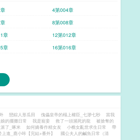
3章
4第004章
7章
8第008章
11章
12第012章
15章
16第016章
外
戀綜人形瓜田
傀儡皇帝的榻上權臣_七渺七秒
當我
姑娘的擺攤日常
我是寵妾
救了一頭瀕死的龍
被搶奪的
派了_啄米
如何嬌養作精女友
小樵女亂世求生日常
帶
於上進_鹿小咔【完結+番外】
國公夫人的鹹魚日常（清