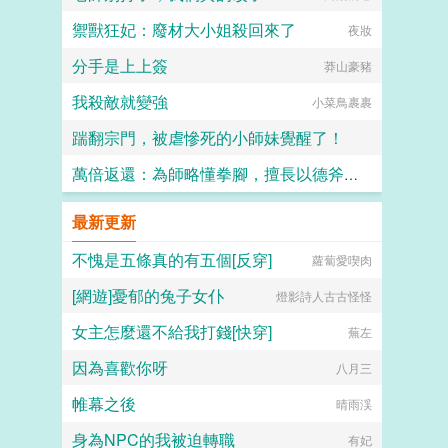
禦獸狂妃：廢材大小姐殺回來了
夜妝
分手是上上簽
莽山豪豬
我殺敵就變強
小菜鳥裹裹
踹翻宗門，被虐慘死的小師妹覺醒了！
萬倍返還：為師略懂拳腳，擅長以德斧人！
小青蛇
鹹鹹蛋君
最新更新
不愧是五條真的有五個[反穿]
蘿蔔愛喫肉
[網遊]憂郁的兔子女仆
燈影詩人古古怪怪
女主怎麼還不給我打錢[快穿]
蕪左
因為喜歡你呀
八月三
帷幕之後
晴雨渓
身為NPC的我被迫轉職
有妃