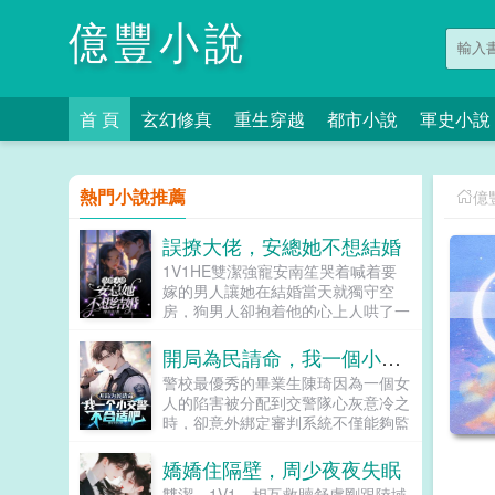
億豐小說
首 頁
玄幻修真
重生穿越
都市小說
軍史小說
熱門小說推薦
億
誤撩大佬，安總她不想結婚
1V1HE雙潔強寵安南笙哭着喊着要
嫁的男人讓她在結婚當天就獨守空
房，狗男人卻抱着他的心上人哄了一
天一夜。雖然是自己求來的結果，但
安南笙不打算把日子跪着過下去。該
開局為民請命，我一個小交警不合适吧
離就離。她自己本身就是豪門，一心
警校最優秀的畢業生陳琦因為一個女
一意的良人不好找，美男還不是一抓
人的陷害被分配到交警隊心灰意冷之
一大把？恢復單身的安南笙立志要喝
時，卻意外綁定審判系統不僅能夠監
遍美酒撩遍美男，結果美男隻是摸到
測到罪犯，還能通過抓罪犯獲得獎勵
小手，轉頭她自己就被人喫幹抹淨。
咱雖是一介小小交警，咱也能為名除
嬌嬌住隔壁，周少夜夜失眠
安南笙被大佬逼得無處可逃五星好評
害！...
給你，不負責行不行？...
雙潔，1V1，相互救贖舒虞剛跟陸域