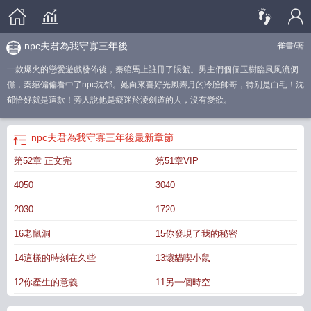
npc夫君為我守寡三年後
雀畫
/著
一款爆火的戀愛遊戲發佈後，秦綰馬上註冊了賬號。男主們個個玉樹臨風風流倜
儻，秦綰偏偏看中了npc沈郁。她向來喜好光風霽月的冷臉帥哥，特别是白毛！沈
郁恰好就是這款！旁人說他是癡迷於淩劍道的人，沒有愛欲。
npc夫君為我守寡三年後
最新章節
第52章 正文完
第51章VIP
4050
3040
2030
1720
16老鼠洞
15你發現了我的秘密
14這樣的時刻在久些
13壞貓喫小鼠
12你產生的意義
11另一個時空