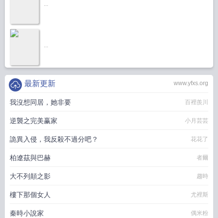
...
...
最新更新
www.yfxs.org
我沒想同居，她非要
百裡羨川
逆襲之完美赢家
小月芸芸
詭異入侵，我反殺不過分吧？
花花了
柏遼茲與巴赫
者爾
大不列顛之影
趨時
樓下那個女人
尤裡斯
秦時小說家
偶米粉