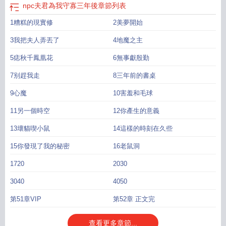
npc夫君為我守寡三年後
章節列表
1糟糕的現實修
2美夢開始
3我把夫人弄丟了
4地魔之主
5痣秋千鳳凰花
6無事獻殷勤
7别趕我走
8三年前的書桌
9心魔
10害羞和毛球
11另一個時空
12你產生的意義
13壞貓喫小鼠
14這樣的時刻在久些
15你發現了我的秘密
16老鼠洞
1720
2030
3040
4050
第51章VIP
第52章 正文完
查看更多章節...