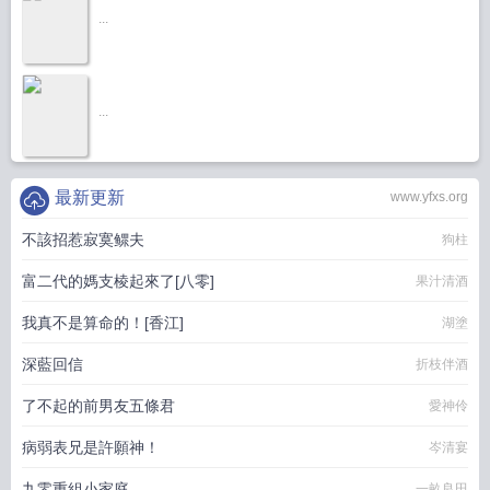
...
...
最新更新
www.yfxs.org
不該招惹寂寞鳏夫
狗柱
富二代的媽支棱起來了[八零]
果汁清酒
我真不是算命的！[香江]
湖塗
深藍回信
折枝伴酒
了不起的前男友五條君
愛神伶
病弱表兄是許願神！
岑清宴
九零重組小家庭
一畝良田