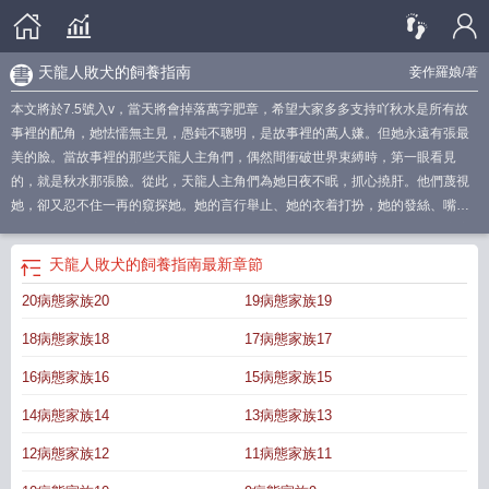
天龍人敗犬的飼養指南
妾作羅娘
/著
本文將於7.5號入v，當天將會掉落萬字肥章，希望大家多多支持吖秋水是所有故
事裡的配角，她怯懦無主見，愚鈍不聰明，是故事裡的萬人嫌。但她永遠有張最
美的臉。當故事裡的那些天龍人主角們，偶然間衝破世界束縛時，第一眼看見
的，就是秋水那張臉。從此，天龍人主角們為她日夜不眠，抓心撓肝。他們蔑視
她，卻又忍不住一再的窺探她。她的言行舉止、她的衣着打扮，她的發絲、嘴
唇、眉毛、皮肉、唾液、骨骼、頭顱、指骨……。即使隻是一個眼神，便能讓這
些高貴惡劣的少爺小姐們，自我訓誡，成為秋水小腿下俯跌的敗犬。他們在無數
天龍人敗犬的飼養指南
最新章節
個小世界中痛苦的悲嚎。“秋水，為什麼不愛我！”卷一：病態家族顯赫豪門趙家最
20病態家族20
19病態家族19
近發生了一件醜事，上下兩代子孫都為了兩個女人爭奪不休。外人笑話是紅白玫
瑰之爭。這個世界秋水是比趙家私生女地位更卑微低賤的存在，所有人都對她避
18病態家族18
17病態家族17
之不及。玉京世家的成人禮上，秋水追着青梅誤闖進了巨大奢靡的權貴圈子。一
瞬間，無論是先前輿論中心的“紅白玫瑰”，還是全場矜貴、不羁的繼承者們，皆是
16病態家族16
15病態家族15
虎視眈眈望着秋水。從此，玉京的權貴圈，突然間壞掉了。卷二：被拐走的官家
14病態家族14
13病態家族13
小姐京城的忠義侯時隔十七年，終於有了其丟失的小女兒“秋水”的下落。與忠義侯
為結拜兄弟的雍親王，派家中兩位世子前去尋找這位幼妹，結果面若冠玉的兄長
12病態家族12
11病態家族11
是個心機病秧子，胞弟有着一張色春之貌，卻是狠辣歹毒。兄弟二人皆是愛慕京