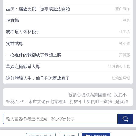
巫師：滿級天賦，從零環戲法開始
藍白海洋
虎贲郎
中更
我不是哥佈林殺手
柚子坊
濁世武尊
林守鏡
一心退休的我卻成了帝國上將
茫與惑
華娛之攝影系大導
請叫我公子越
說好體驗人生，仙子你怎麼成真了
紅燒油燜蝦
被讀心後成為秦國團寵
臥底小
警花[年代]
末世大佬在七零種田
打敗年上男的唯一辦法
是叔叔
是丈夫是誘人的怪物
我家小青梅
我，幕後黑手
咒術世界的普通
人
貌美嬌氣包被年代文男主纏上了
夫郎是炮灰病美人
撬走母親
的前妻O
和冰山上司隱婚生崽了
我在殘疾大佬家寫狗血文[穿書]
恩恩今天幾歲了
偽刀劍男士小烏
不要讓ta墜落
為詭異打工，
但反封建迷信
男配真的沒有苦衷[穿書]
論清冷男高和猛男老大的