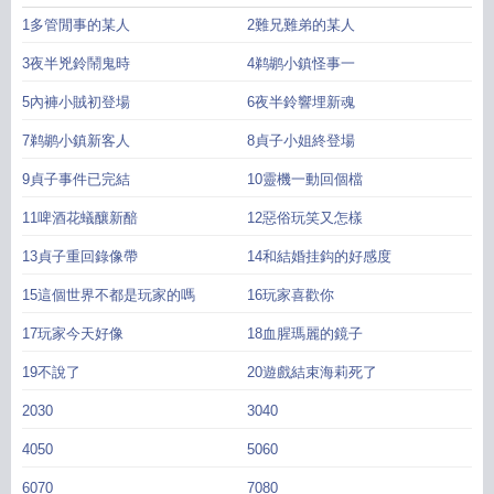
1多管閒事的某人
2難兄難弟的某人
3夜半兇鈴鬧鬼時
4鹈鹕小鎮怪事一
5內褲小賊初登場
6夜半鈴響埋新魂
7鹈鹕小鎮新客人
8貞子小姐終登場
9貞子事件已完結
10靈機一動回個檔
11啤酒花蟻釀新醅
12惡俗玩笑又怎樣
13貞子重回錄像帶
14和結婚挂鈎的好感度
15這個世界不都是玩家的嗎
16玩家喜歡你
17玩家今天好像
18血腥瑪麗的鏡子
19不說了
20遊戲結束海莉死了
2030
3040
4050
5060
6070
7080