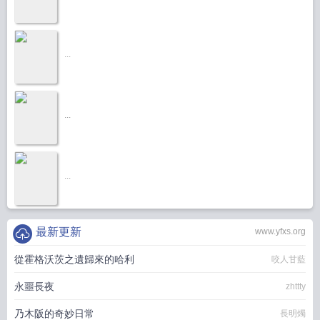
...
...
...
最新更新
www.yfxs.org
從霍格沃茨之遺歸來的哈利
咬人甘藍
永噩長夜
zhttty
乃木阪的奇妙日常
長明燭