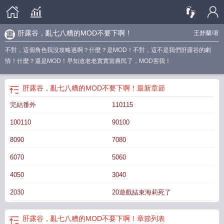
肝露谷，亂七八糟的MOD不要下啊！
王舒蘭
/著
不對，這個角色我沒攻略過啊？什麼？是MOD！不對，這不是我們肝露谷的劇
情！什麼？還是MOD！早知道老老實實當農民了，MOD害我！
肝露谷，亂七八糟的MOD不要下啊！
最新章節
完結番外
110115
100110
90100
8090
7080
6070
5060
4050
3040
2030
20遊戲結束海莉死了
肝露谷，亂七八糟的MOD不要下啊！
章節列表