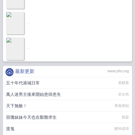
...
...
最新更新
www.yfxs.org
五十年代港城日常
香酥栗
萬人迷男主後來開始患得患失
若水然
天下無敵！
乘風禦劍
宿儺妹妹今天也在艱難求生
鵲晏
渡鬼
醒時疏雨