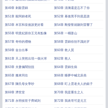
投河
第49章 刺殺雲錦
第50章 清漪還是忘不了你
第51章 殺阿錦者死
第52章 幕後黑手到底是誰
第53章 本宮和皇後誰更好看
第54章 剛發誓就聽到雷響了
第55章 明貴妃跟你王兄有點像
第56章 一桶姜山
第57章 奇特的禮物
第58章 雲錦你别不識好歹
第59章 金台出事
第60章 救人質
第61章 天上突然出現一個火球
第62章 救人
第63章 夫妻倆鬧别扭
第64章 雲錦生病
第65章 搬來同住
第66章 睡夢中喊北辰堯
第67章 陳氏母女爭吵
第68章 盯上雲老夫人的銀子
第69章 濟世堂
第70章 我是重生之人
第71章 永明侯世子齊斌到
第72章 我表哥可是元王