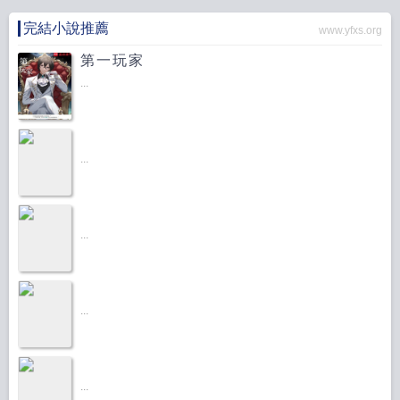
完結小說推薦
www.yfxs.org
第一玩家
...
...
...
...
...