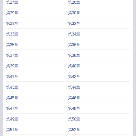
第27章
第28章
第29章
第30章
第31章
第32章
第33章
第34章
第35章
第36章
第37章
第38章
第39章
第40章
第41章
第42章
第43章
第44章
第45章
第46章
第47章
第48章
第49章
第50章
第51章
第52章