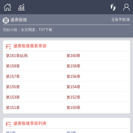
盛唐寵後
王辰予弈
/著
完結小說，全文閱讀，TXT下載
盛唐寵後
最新章節
第161章結局
第160章
第159章
第158章
第157章
第156章
第155章
第154章
第153章
第152章
第151章
第150章
盛唐寵後
章節列表