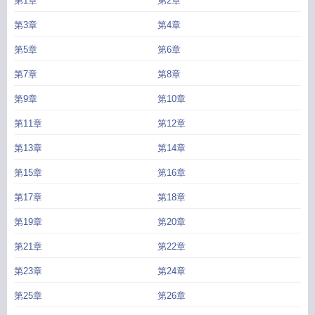
第1章
第2章
第3章
第4章
第5章
第6章
第7章
第8章
第9章
第10章
第11章
第12章
第13章
第14章
第15章
第16章
第17章
第18章
第19章
第20章
第21章
第22章
第23章
第24章
第25章
第26章