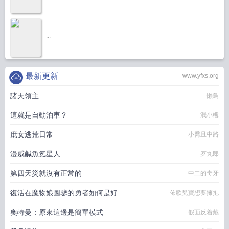
...
最新更新
www.yfxs.org
諸天領主
懶鳥
這就是自動泊車？
泯小樓
庶女逃荒日常
小喬且中路
漫威鹹魚氪星人
歹丸郎
第四天災就沒有正常的
中二的毒牙
復活在魔物娘圖鑒的勇者如何是好
佈歌兒寶想要擁抱
奧特曼：原來這邊是簡單模式
假面反着戴