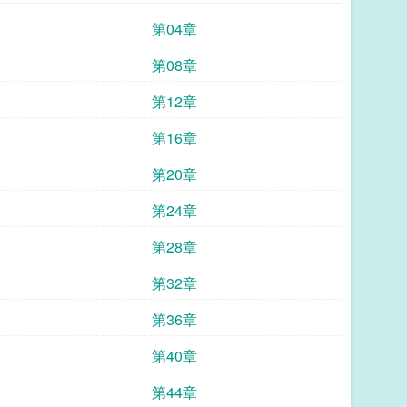
第04章
第08章
第12章
第16章
第20章
第24章
第28章
第32章
第36章
第40章
第44章