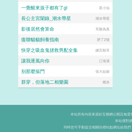
一覺醒來孩子都有了gl
星小仙
長公主宮闈錄_潮水帶星
潮水帶星
影後居然會算命
耳聽為真
復聯貓貓飼養指南
胖丁2號
快穿之吸血鬼拯救男配全集
纏言順耳
讓我逐風向你
江海溪
别那麼摳門
張大姑娘
群穿，但落地二相樂園
燃灰
本站所有內容來源於互聯網公開且無需登錄
本站僅對
同時您可手動提交相關目標站點網址給我們