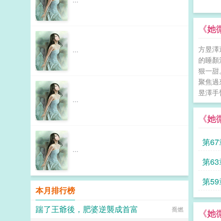
《她
方昱澤
...
的睡顏
狠一甜
聚焦過
昱澤手
...
《她
第6
...
第63
第59
本月排行榜
踹了王爺後，肥婆逆襲成首富
喬燃
《她