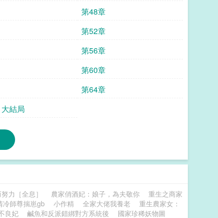
第48章
第52章
第56章
第60章
第64章
 大結局
而努力［全息］
農家俏酒妃：娘子，為夫敬你
重生之商家
清冷師尊揣崽gb
小作精
全家大佬我養老
重生農家女：
不良妃
鹹魚和反派錯綁對方系統後
國家珍稀妖物圖