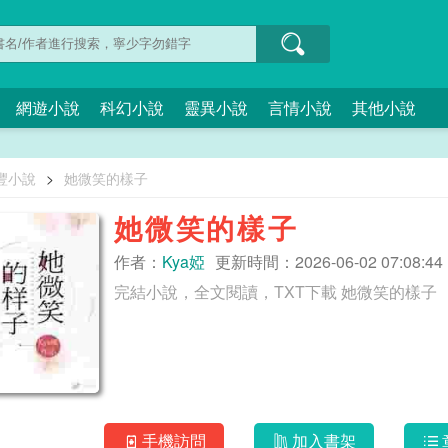
網遊小說
科幻小說
靈異小說
言情小說
其他小說
豐小說
>
她微笑的樣子
她微笑的樣子
作者：
Kya婭
更新時間：2026-06-02 07:08:44
完結小說，全文閱讀，TXT下載 她微笑的樣子
手機訪問
加入書架