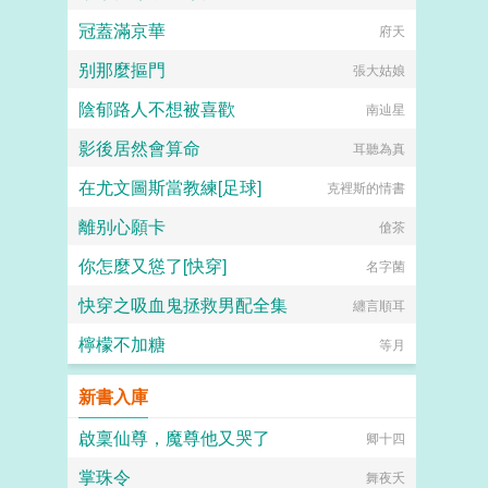
冠蓋滿京華
府天
别那麼摳門
張大姑娘
陰郁路人不想被喜歡
南辿星
影後居然會算命
耳聽為真
在尤文圖斯當教練[足球]
克裡斯的情書
離别心願卡
傖茶
你怎麼又慫了[快穿]
名字菌
快穿之吸血鬼拯救男配全集
纏言順耳
檸檬不加糖
等月
新書入庫
啟稟仙尊，魔尊他又哭了
卿十四
掌珠令
舞夜夭