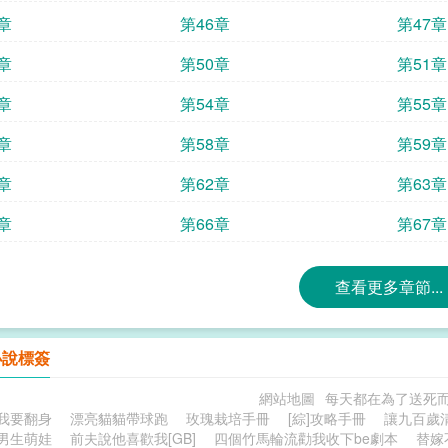
章
第46章
第47章
章
第50章
第51章
章
第54章
第55章
章
第58章
第59章
章
第62章
第63章
章
第66章
第67章
查看更多章節...
小說標簽
網站地圖
每天都在為了送死
我要翻身
漂亮貓貓帶球跑
玫瑰栽培手冊
[綜]攻略手冊
讓九百歲
男生萌娃
前夫說他喜歡我[GB]
四個竹馬輪流勸我收下be劇本
替嫁