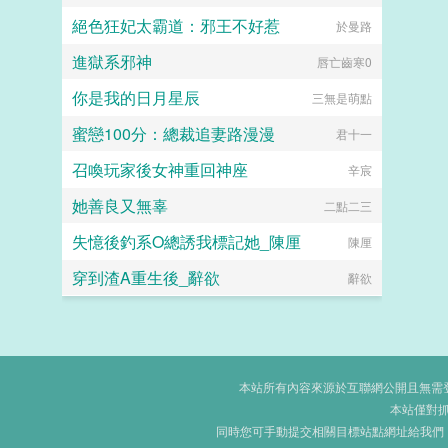
絕色狂妃太霸道：邪王不好惹
於曼路
進獄系邪神
唇亡齒寒0
你是我的日月星辰
三無是萌點
蜜戀100分：總裁追妻路漫漫
君十一
召喚玩家後女神重回神座
辛宸
她善良又無辜
二點二三
失憶後釣系O總誘我標記她_陳厘
陳厘
穿到渣A重生後_辭欲
辭欲
本站所有內容來源於互聯網公開且無需登錄
本站僅對
同時您可手動提交相關目標站點網址給我們