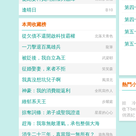
第四
逢晴日
非10
第四
本周收藏榜
第五
從欠債不還開啟科技霸權
北落天青色
第五
一刀擊退百萬雄兵
龍筆
被貶後，我自立為王
武梁耶
征婚娶妻，來者不拒
笑笑森
我真沒想坑兒子啊
風漠北
熱門
神豪：我的消費能返利
全民寫作人
緻郁系天王
步耀庭
娃
冷
收下b
掠奪詞條：弟子成聖我證道
星星的心心
俏酒妃
趕海：我靠無敵運氣，承包整個大海
消失二十三年，真當我一無所有？
任性的獅子
遊鳥飛魚