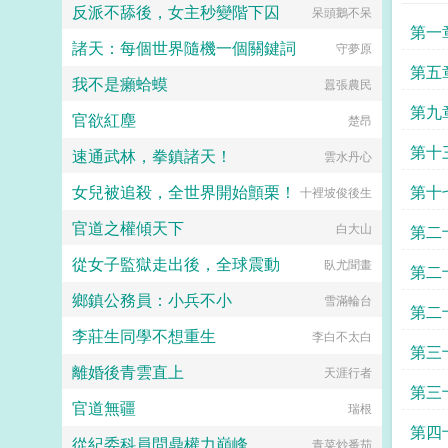
反派不舔後，女主秒變階下囚
以一國之力贍養朱家親族？可曾聽聞
呆頭鵝不呆
有沒有心？他紅着眼跪地祈求，求你
物極必反，國亡族滅！逆子！朱元璋
第一
别離開我我看着他一字一句的說着，
諸天：每個世界隨機一個關鍵詞
怒喝道。呵呵，爹，論治國，你真不
守夢原
愛你的葉珍已經死了，你親手殺死
行。朱棡淡然道。是夜，朱元璋留晉
的。...
第五
我不是癩蛤蟆
王朱棡在京輔國，重議洪武諸策。...
囂張農民
第九
官欲紅塵
楚昂
第十
速通武林，拳鎮諸天！
雲水丹心
女兒被追殺，全世界開始顫栗！
第十
十裡坡俊後生
官道之權傾天下
白大山
第二
從女子監獄走出後，全球震動
臥尤聞畫
第二
鄉鎮公務員：小兵不小
雪滿輪台
第二
李莊生同學不想重生
李白不太白
第三
離婚後青雲直上
天涯行者
第三
官道無疆
瑞根
第四
從紀委科員問鼎權力巔峰
青菜炒番茄