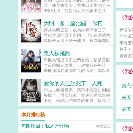
天，削骨還父，自此以後，與你林玄
似的滿世界地尋找我。...
回一個美貌女人，讓我以正房的身份
奇，再無瓜葛！自此，林澈削骨還
安排住所。於是我大方的讓出主臥，
父，覺醒太古混沌體，鬥聖子，戰諸
砸碎了他與初戀的合照，收拾行李徹
《我
神，掌陰陽，定乾坤，橫推當世！我
底離開。所有人都在打賭，這次我能
大明：爹，論治國，你真不行
有一座神魔塔，可鎮天地日月星！...
離家出走幾天，有人猜7天，有人猜
神情呆
穿越大明王朝，成為朱元璋嫡三子，
10天。江封宴更放話她愛我愛的跟
坐鎮太原的晉王朱棡。但卻在洪武六
兮兮滲
狗一樣，為了我都敢殺人，我猜最多
年與朱元璋大吵一架後，負氣離開應
1天。可是一年過去了，我再也沒有
李秀芝
天府，前往封地太原就藩！自那以後
出現過，直到在他外甥身旁看到了已
兒子！
起，朱棡不僅將太原治理的僅僅有
美人扶搖路
經嫁人的我。你殺了最愛我的女人，
老老實
條，更是為大明戍守邊塞，大敗王保
你必須替她愛我，一輩子都别想解
季楓為報恩做了上門女婿，卻被美豔
保，將北元逼入絕境！可便是此時，
脫！江先生，你好像誤會了，有沒有
丈母娘瘋狂羞辱。一次執行任務時，
一道聖旨入太原，朝中以胡惟庸為首
可能我和你的初戀都不愛你？...
《我
季楓抓獲在逃副市長的情婦，本以為
的大臣彈劾朱棡擁兵自重，有不臣之
是大功一件，沒想到竟意外得知了美
心，朱棡無奈回京。彼時，坤寧宮。
豔丈母娘的秘密利用這個秘密，季楓
愛你的人已經死了，人死會復生嗎？
朱元璋老三，咱輕徭薄賦，可曾虧待
第六
翻身做主，開啟躍升之路，青雲直
百姓？朱棡呵呵，天下窮苦唯有百
和丈夫離婚當天，我不小心磕碰到頭
上！...
姓，若連田畝都沒有，何以輕徭薄
失憶了，再次醒來，丈夫卻對我無微
第五
賦，而百姓仍是水生火熱！朱元璋我
不至。他說我們非常的相愛，從來沒
大力懲治貪官污吏，可曾對不起大
有過任何衝突，我信以為真，可當我
第五
明？朱棡呵呵，不改革弊端，若是一
終於知道所有真相要離開他那一日，
本月排行榜
昧殺殺殺，你哪怕是將天下官員全部
他瘋了似的抱着我。葉珍，你到底還
殺幹淨，又能如何？朱元璋我為你們
有沒有心？我慢慢的推開他，像是看
無限輪回：我才是怪物
封王賜藩，就是為了讓你們永享榮華
柳水劍心
着一條發瘋的狗。那你和别的女人在
《我
富貴，可曾對不起你們？朱棡呵呵，
我們新婚大床上滾床單的時候，你又