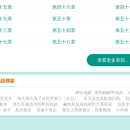
十五章
第四十六章
第四十
十九章
第五十章
第五十
十三章
第五十四章
第五十
十七章
第五十八章
第五十
查看更多章節...
小說標簽
網站地圖
漂亮貓貓帶球跑
宮皇夫
每天都在為了送死而努力［全息］
前夫說他喜歡我[GB]
我
e劇本
讓九百歲清冷師尊揣崽gb
鹹魚和反派錯綁對方系統後
仙道逆
：娘子，為夫敬你
替嫁不良妃
重生之商家嫡女：我要翻身
小作精