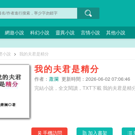
網遊小說
科幻小說
靈異小說
言情小說
其他小說
豐小說
>
我的夫君是精分
我的夫君是精分
作者：
蕭瀾
更新時間：2026-06-02 07:06:46
完結小說，全文閱讀，TXT下載 我的夫君是
手機訪問
加入書架