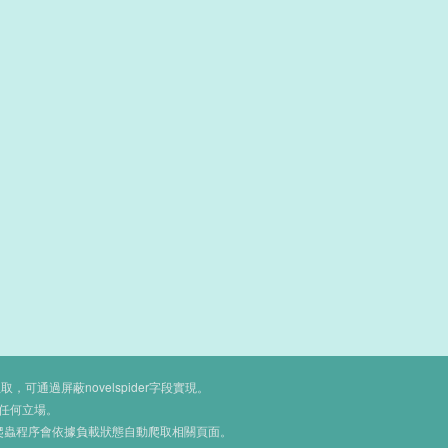
通過屏蔽novelspider字段實現。
任何立場。
爬蟲程序會依據負載狀態自動爬取相關頁面。